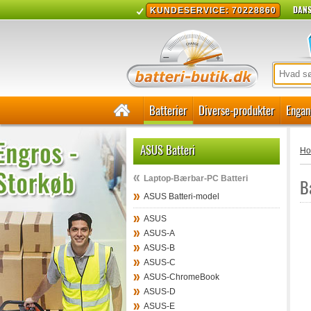
DANS
KUNDESERVICE: 70228860
Batterier
Diverse-produkter
Engan
ASUS Batteri
H
Laptop-Bærbar-PC Batteri
B
ASUS Batteri-model
ASUS
ASUS-A
ASUS-B
ASUS-C
ASUS-ChromeBook
ASUS-D
ASUS-E