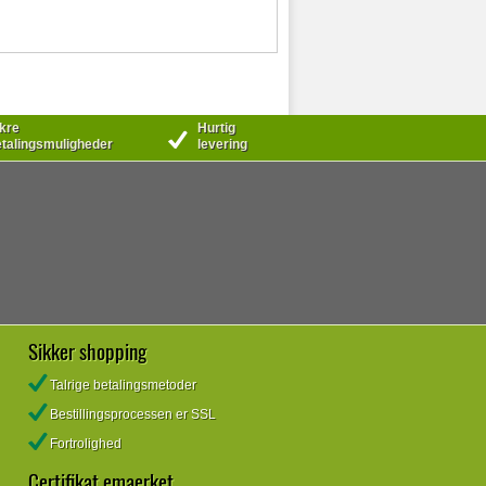
kre
Hurtig
talingsmuligheder
levering
Sikker shopping
Talrige betalingsmetoder
Bestillingsprocessen er SSL
Fortrolighed
Certifikat emaerket