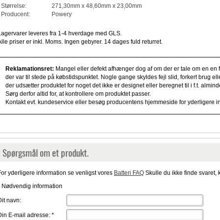
Størrelse:
271,30mm x 48,60mm x 23,00mm
Producent:
Powery
Lagervarer leveres fra 1-4 hverdage med GLS.
Alle priser er inkl. Moms. Ingen gebyrer. 14 dages fuld returret.
Reklamationsret:
Mangel eller defekt afhænger dog af om der er tale om en en fe
der var til stede på købstidspunktet. Nogle gange skyldes fejl slid, forkert brug e
der udsætter produktet for noget det ikke er designet eller beregnet til i f.t. alm
Sørg derfor altid for, at kontrollere om produktet passer.
Kontakt evt. kundeservice eller besøg producentens hjemmeside for yderligere i
Spørgsmål om et produkt.
For yderligere information se venligst vores
Batteri FAQ
Skulle du ikke finde svaret, 
* Nødvendig information
Dit navn:
Din E-mail adresse:
*