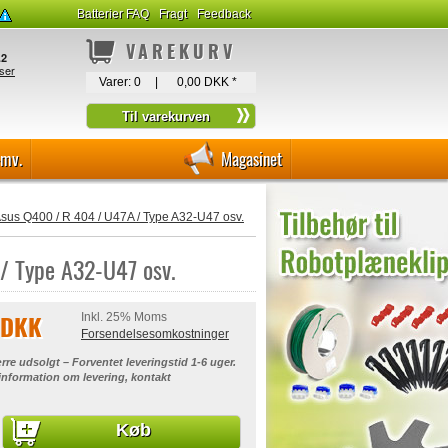
Batterier FAQ
Fragt
Feedback
VAREKURV
Varer:
0
|
0,00 DKK
*
-mv.
Magasinet
 Asus Q400 / R 404 / U47A / Type A32-U47 osv.
 / Type A32-U47 osv.
 DKK
Inkl. 25% Moms
Forsendelsesomkostninger
rre udsolgt – Forventet leveringstid 1-6 uger.
 information om levering, kontakt
Køb