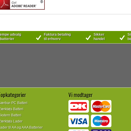
mpe udvalg
Faktura betaling
Sikker
Si
 batterier
til erhverv
handel
be
Topkategorier
Vi modtager
ærbar-PC Batteri
ærktøjs Batteri
kstern Batteri
ærktøjs Lader
ader til AA og AAA Batterier