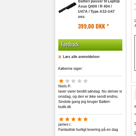
Batteri passer til Laptop
ASUS-Transformer-Flip
Asus Q400 / R 404 /
ASUS-TUF-Gaming
U47A / Type A32-U47
ASUS-U
osv.
ASUS-Ultrabook
399,00 DKK
*
ASUS-UX
ASUS-V
ASUS-VivoBook
Feedback
ASUS-VX
ASUS-W
Læs alle anmeldelser
ASUS-X
ASUS-Z
Køberne siger:
ASUS-ZenBook
ASUS-Zephyrus
Niels P.:
laver varer bestilt søndag. Nu skriver vi
onsdag, og den er ikke sendt endnu.
Sindste gang jeg bruger Batteri-
butik.dk
james r.:
Fantastisk hurtigt levering på en dag