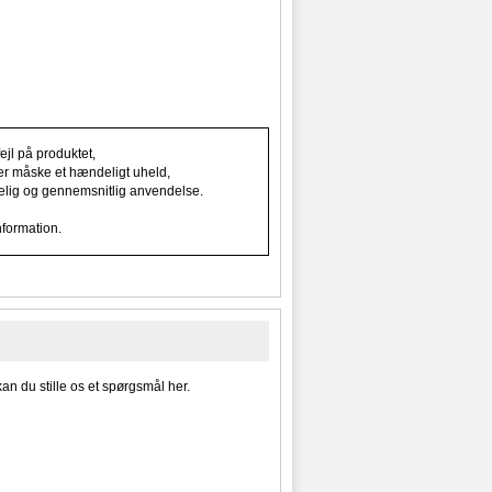
jl på produktet,
ller måske et hændeligt uheld,
indelig og gennemsnitlig anvendelse.
nformation.
kan du stille os et spørgsmål her.