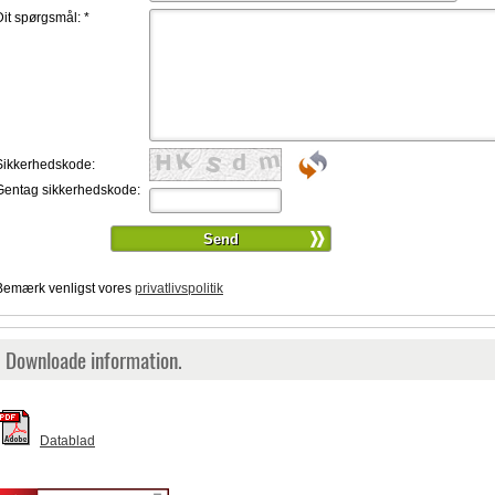
Dit spørgsmål:
*
Sikkerhedskode:
Gentag sikkerhedskode:
Bemærk venligst vores
privatlivspolitik
Downloade information.
Datablad