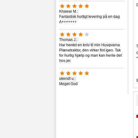
Khawar M.:
Fantastisk hurtigt levering på en dag
A+++++++
Thomas J.:
Har hentet en kniv til min Husqvarna
Plænetraktor, den virker fint igen. Tak
for hurtig hjælp og man kan hente det
*
hos jer.
ukendt u.:
Meget God