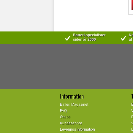
Batteri-specialister
Kæ
siden år 2000
af
Information
Batteri Magasinet
B
FAQ
V
Om os
E
Kundeservice
V
Leverings information
L