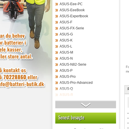
ASUS-Eee-PC
ASUS-EeeBook
ASUS-Expertbook
ASUS-F
ASUS-FX-Serie
ASUS-G
ASUS-K
ASUS-L
ASUS-M
ASUS-N
ASUS-N82-Serie
Fo
ASUS-P
mo
ASUS-Pro
ASUS-Pro-Advanced
ASUS-Q
ASUS-R
Asus-Rog
ASUS-S
ASUS-T
Senest besøgte
ASUS-Taichi
ASUS-Transformer-Book