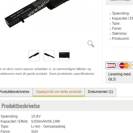
Spænding:
Kapacitet / Ef
Type:
Farve:
Størrelse:
Producent:
r at sikre varen passer anbefaler vi, at sammenligne billeder og
delnumre med dit gamle produkt. Samt produktets specifikationer.
Levering med
GLS:
Produktbeskrivelse
Spørgsmål om dette produkt
Dokumenter (1)
Produktbeskrivelse
Spænding:
10,8V
Kapacitet / Effekt:
5200mAh/56,1Wh
Type:
Li-Ion - Genopladelig
Farve:
Sort