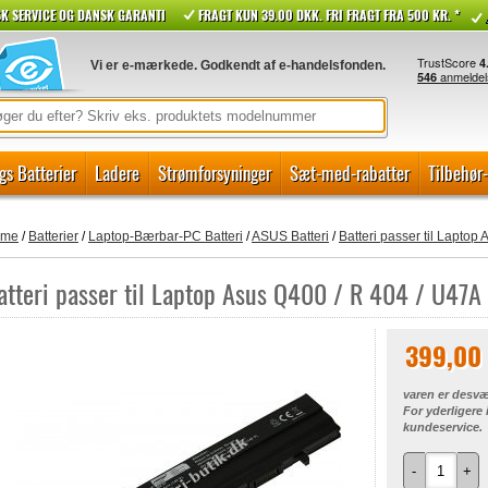
K SERVICE OG DANSK GARANTI
FRAGT KUN 39.00 DKK. FRI FRAGT FRA 500 KR. *
Vi er e-mærkede. Godkendt af e-handelsfonden.
gs Batterier
Ladere
Strømforsyninger
Sæt-med-rabatter
Tilbehør
ome
/
Batterier
/
Laptop-Bærbar-PC Batteri
/
ASUS Batteri
/
Batteri passer til Laptop
atteri passer til Laptop Asus Q400 / R 404 / U47A
399,00
varen er desvæ
For yderligere
kundeservice.
-
+