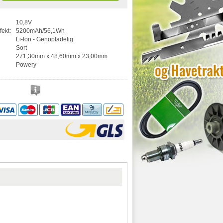
10,8V
fekt:
5200mAh/56,1Wh
Li-Ion - Genopladelig
Sort
271,30mm x 48,60mm x 23,00mm
Powery