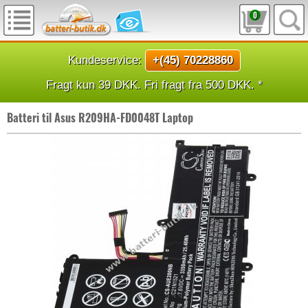
0
Kundeservice:
+(45) 70228860
Fragt kun 39 DKK. Fri fragt fra 500 DKK. *
Batteri til Asus R209HA-FD0048T Laptop