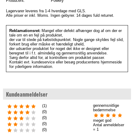
Producent:
Powery
Lagervarer leveres fra 1-4 hverdage med GLS.
Alle priser er inkl. Moms. Ingen gebyrer. 14 dages fuld returret.
Reklamationsret:
Mangel eller defekt afhænger dog af om der er
tale om en en fejl på produktet,
der var til stede på købstidspunktet. Nogle gange skyldes fejl slid,
forkert brug eller måske et hændeligt uheld,
der udsætter produktet for noget det ikke er designet eller
beregnet til i f.t. almindelig og gennemsnitlig anvendelse.
Sørg derfor altid for, at kontrollere om produktet passer.
Kontakt evt. kundeservice eller besøg producentens hjemmeside
for yderligere information.
Kundeanmeldelser
gennemsnitlige
(1)
bedømmelse
(0)
(0)
meget god
(0)
Antal anmeldelser
= 1
(0)