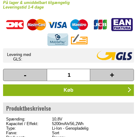
På lager & umiddelbart tilgængelig
Leveringstid 1-4 dage
Levering med
GLS:
-
+
Køb
Produktbeskrivelse
Spænding:
10,8V
Kapacitet / Effekt:
5200mAh/56,2Wh
Type:
Li-Ion - Genopladelig
Farve:
Sort