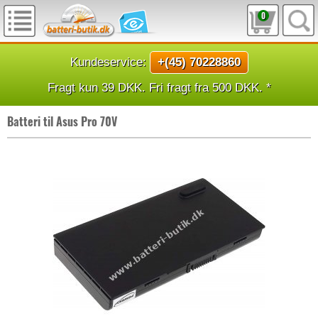
0
Kundeservice:
+(45) 70228860
Fragt kun 39 DKK. Fri fragt fra 500 DKK. *
Batteri til Asus Pro 70V