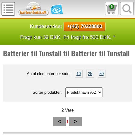
0
Kundeservice:
+(45) 70228860
Fragt kun 39 DKK. Fri fragt fra 500 DKK. *
Batterier til Tunstall til Batterier til Tunstall
Antal elementer per side:
10
25
50
Sorter produkter:
2 Vare
<
>
1