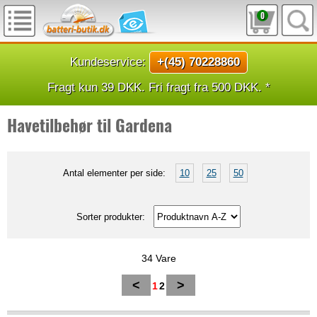
0
Kundeservice:
+(45) 70228860
Fragt kun 39 DKK. Fri fragt fra 500 DKK. *
Havetilbehør til Gardena
Antal elementer per side:
10
25
50
Sorter produkter:
34 Vare
<
>
1
2