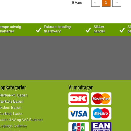
6 Vare
<
1
>
mpe udvalg
Faktura betaling
Sikker
Si
 batterier
til erhverv
handel
be
Topkategorier
Vi modtager
ærbar-PC Batteri
ærktøjs Batteri
kstern Batteri
ærktøjs Lader
ader til AA og AAA Batterier
ngangs Batterier