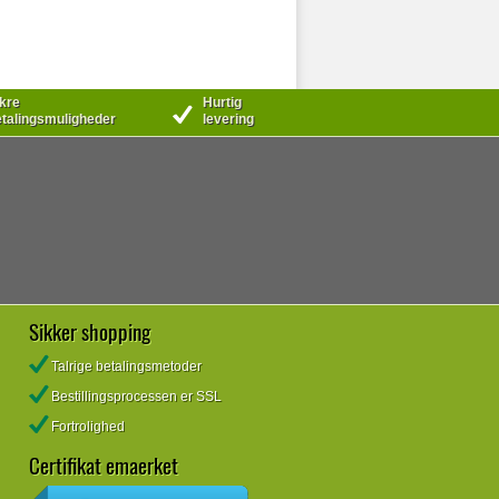
kre
Hurtig
talingsmuligheder
levering
Sikker shopping
Talrige betalingsmetoder
Bestillingsprocessen er SSL
Fortrolighed
Certifikat emaerket