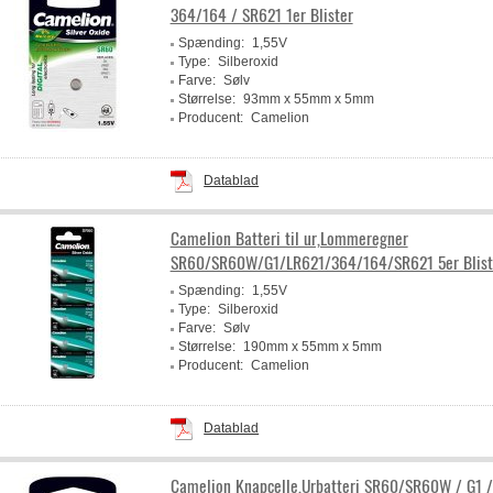
364/164 / SR621 1er Blister
Spænding:
1,55V
Type:
Silberoxid
Farve:
Sølv
Størrelse:
93mm x 55mm x 5mm
Producent:
Camelion
Datablad
Camelion Batteri til ur,Lommeregner
SR60/SR60W/G1/LR621/364/164/SR621 5er Blist
Spænding:
1,55V
Type:
Silberoxid
Farve:
Sølv
Størrelse:
190mm x 55mm x 5mm
Producent:
Camelion
Datablad
Camelion Knapcelle,Urbatteri SR60/SR60W / G1 