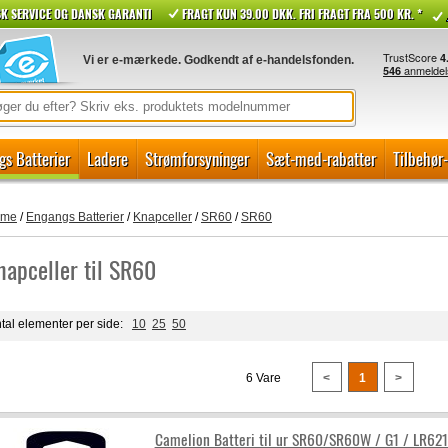
K SERVICE OG DANSK GARANTI
FRAGT KUN 39.00 DKK. FRI FRAGT FRA 500 KR. *
Vi er e-mærkede. Godkendt af e-handelsfonden.
gs Batterier
Ladere
Strømforsyninger
Sæt-med-rabatter
Tilbehør
ome
/
Engangs Batterier
/
Knapceller
/
SR60
/
SR60
napceller til SR60
tal elementer per side:
10
25
50
6 Vare
<
1
>
Camelion Batteri til ur SR60/SR60W / G1 / LR621