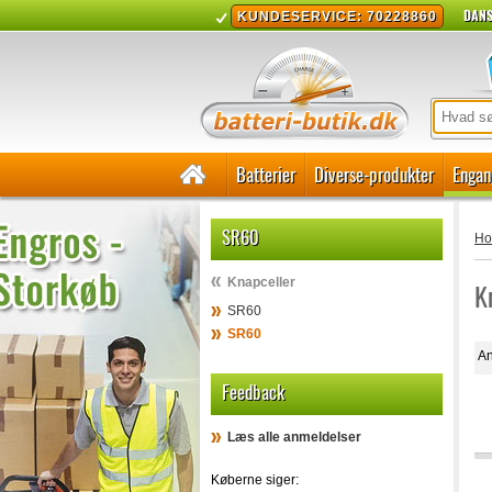
DANS
KUNDESERVICE: 70228860
Batterier
Diverse-produkter
Engan
SR60
H
Knapceller
K
SR60
SR60
An
Feedback
Læs alle anmeldelser
Køberne siger: