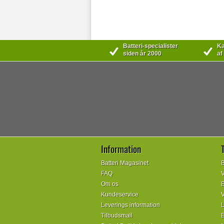
Batteri-specialister
Kæ
siden år 2000
af
Information
Batteri Magasinet
B
FAQ
V
Om os
E
Kundeservice
V
Leverings information
L
Tilbudsmail
E