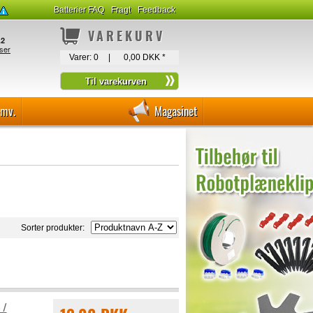
Batterier FAQ
Fragt
Feedback
VAREKURV
Varer:
0
|
0,00 DKK
*
-mv.
Magasinet
Sorter produkter:
 /