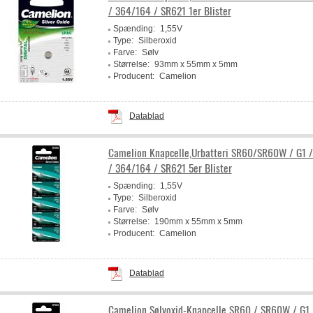
/ 364/164 / SR621 1er Blister
Spænding:
1,55V
Type:
Silberoxid
Farve:
Sølv
Størrelse:
93mm x 55mm x 5mm
Producent:
Camelion
Datablad
Camelion Knapcelle,Urbatteri SR60/SR60W / G1 
/ 364/164 / SR621 5er Blister
Spænding:
1,55V
Type:
Silberoxid
Farve:
Sølv
Størrelse:
190mm x 55mm x 5mm
Producent:
Camelion
Datablad
Camelion Sølvoxid-Knapcelle SR60 / SR60W / G1 