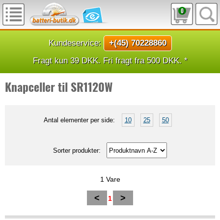
0
Kundeservice:
+(45) 70228860
Fragt kun 39 DKK. Fri fragt fra 500 DKK. *
Knapceller til SR1120W
Antal elementer per side:
10
25
50
Sorter produkter:
1 Vare
<
>
1