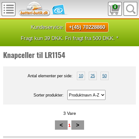
0
Kundeservice:
+(45) 70228860
Fragt kun 39 DKK. Fri fragt fra 500 DKK. *
Knapceller til LR1154
Antal elementer per side:
10
25
50
Sorter produkter:
3 Vare
<
>
1