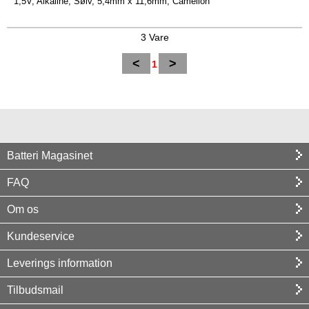
1,5V, Alkaline, Sølv, 5,4mm x 11,6mm, Camelion
3 Vare
<
>
1
Batteri Magasinet
FAQ
Om os
Kundeservice
Leverings information
Tilbudsmail