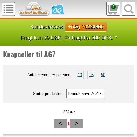
0
Kundeservice:
+(45) 70228860
Fragt kun 39 DKK. Fri fragt fra 500 DKK. *
Knapceller til AG7
Antal elementer per side:
10
25
50
Sorter produkter:
2 Vare
<
>
1