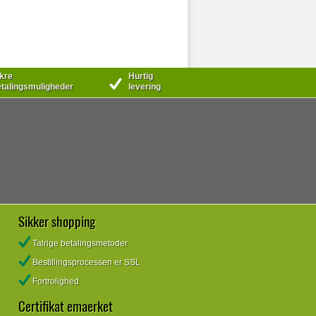
kre
Hurtig
talingsmuligheder
levering
Sikker shopping
Talrige betalingsmetoder
Bestillingsprocessen er SSL
Fortrolighed
Certifikat emaerket