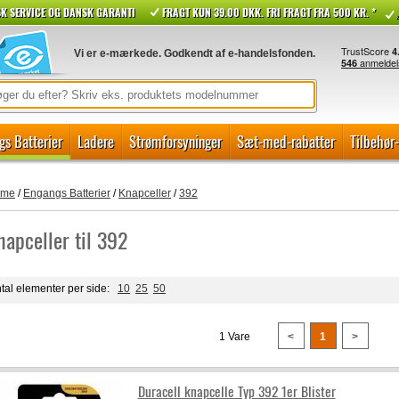
K SERVICE OG DANSK GARANTI
FRAGT KUN 39.00 DKK. FRI FRAGT FRA 500 KR. *
Vi er e-mærkede. Godkendt af e-handelsfonden.
gs Batterier
Ladere
Strømforsyninger
Sæt-med-rabatter
Tilbehør
ome
/
Engangs Batterier
/
Knapceller
/
392
napceller til 392
tal elementer per side:
10
25
50
1 Vare
<
1
>
Duracell knapcelle Typ 392 1er Blister