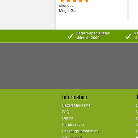
ukendt u.:
Meget God
Batteri-specialister
Kæ
siden år 2000
af
Information
Batteri Magasinet
B
FAQ
V
Om os
E
Kundeservice
V
Leverings information
L
Tilbudsmail
E