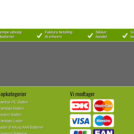
mpe udvalg
Faktura betaling
Sikker
Si
 batterier
til erhverv
handel
be
Topkategorier
Vi modtager
ærbar-PC Batteri
ærktøjs Batteri
kstern Batteri
ærktøjs Lader
ader til AA og AAA Batterier
ngangs Batterier