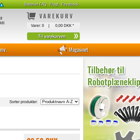
Batterier FAQ
Fragt
Feedback
VAREKURV
Varer:
0
|
0,00 DKK
*
-mv.
Magasinet
Sorter produkter: