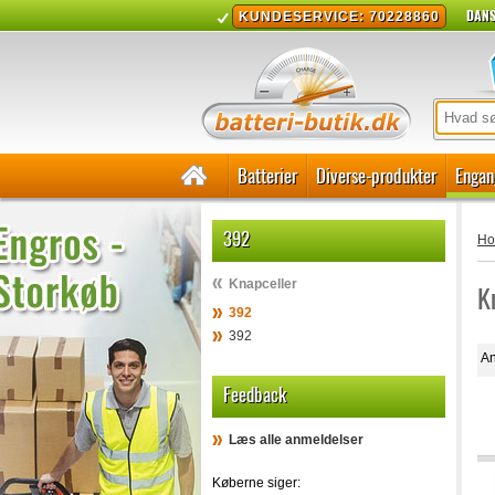
DANS
KUNDESERVICE: 70228860
Batterier
Diverse-produkter
Engan
392
H
Knapceller
K
392
392
An
Feedback
Læs alle anmeldelser
Køberne siger: