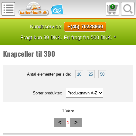
0
Kundeservice:
+(45) 70228860
Fragt kun 39 DKK. Fri fragt fra 500 DKK. *
Knapceller til 390
Antal elementer per side:
10
25
50
Sorter produkter:
1 Vare
<
>
1