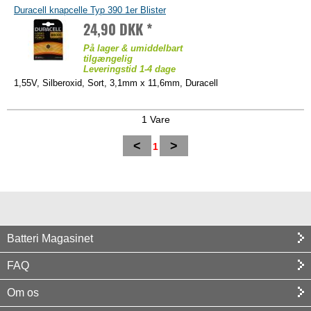
Duracell knapcelle Typ 390 1er Blister
24,90 DKK *
På lager & umiddelbart
tilgængelig
Leveringstid 1-4 dage
1,55V, Silberoxid, Sort, 3,1mm x 11,6mm, Duracell
1 Vare
<
>
1
Batteri Magasinet
FAQ
Om os