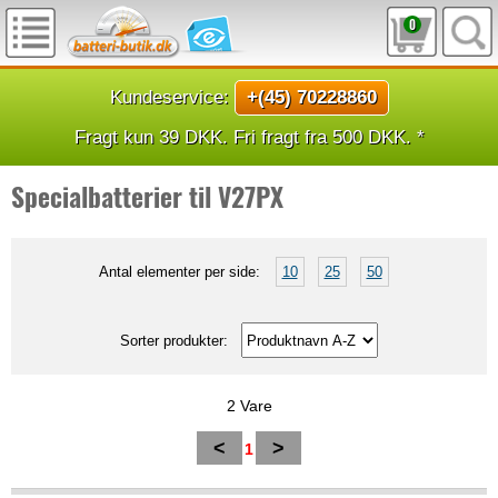
0
Kundeservice:
+(45) 70228860
Fragt kun 39 DKK. Fri fragt fra 500 DKK. *
Specialbatterier til V27PX
Antal elementer per side:
10
25
50
Sorter produkter:
2 Vare
<
>
1