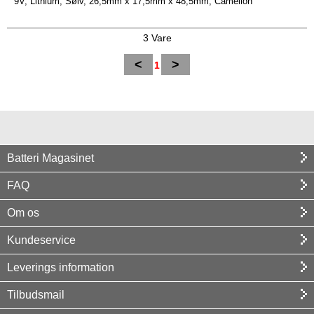
9V, Lithium, Sølv, 26,5mm x 17,5mm x 48,5mm, Camelion
3 Vare
<
>
1
Batteri Magasinet
FAQ
Om os
Kundeservice
Leverings information
Tilbudsmail