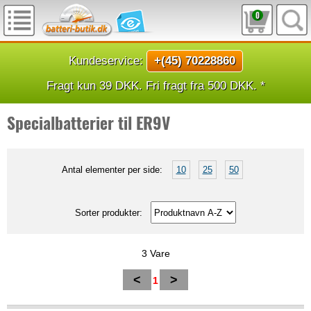
0
Kundeservice:
+(45) 70228860
Fragt kun 39 DKK. Fri fragt fra 500 DKK. *
Specialbatterier til ER9V
Antal elementer per side:
10
25
50
Sorter produkter:
3 Vare
<
>
1