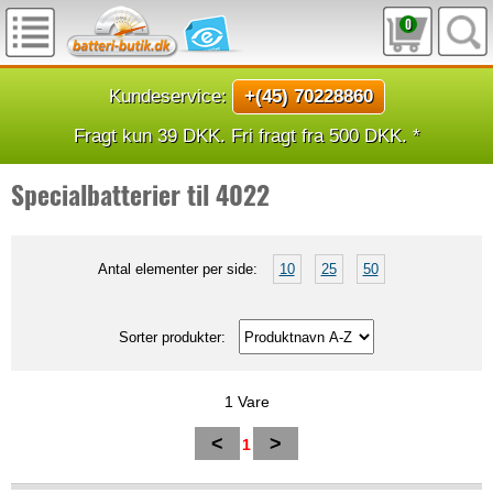
0
Kundeservice:
+(45) 70228860
Fragt kun 39 DKK. Fri fragt fra 500 DKK. *
Specialbatterier til 4022
Antal elementer per side:
10
25
50
Sorter produkter:
1 Vare
<
>
1