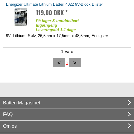
Energizer Ultimate Lithium Batteri 4022 9V-Block Blister
119,00 DKK *
På lager & umiddelbart
tilgængelig
Leveringstid 1-4 dage
9V, Lithium, Sølv, 26,5mm x 17,5mm x 48,5mm, Energizer
1 Vare
<
>
1
Batteri Magasinet
FAQ
Om os