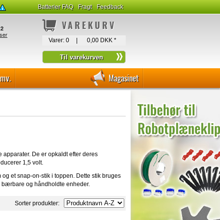
Batterier FAQ
Fragt
Feedback
VAREKURV
Varer:
0
|
0,00 DKK
*
-mv.
Magasinet
e apparater. De er opkaldt efter deres
ducerer 1,5 volt.
m og et snap-on-stik i toppen. Dette stik bruges
e til bærbare og håndholdte enheder.
Sorter produkter: