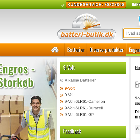
DANS
KUNDESERVICE: 70228860
Batterier
Diverse-produkter
Engan
9-Volt
H
Alkaline Batterier
E
9-Volt
9-Volt
9-v
9-Volt-6LR61-Camelion
sp
9-Volt-6LR61-Duracell
Dis
9-Volt-6LR61-GP
til
An
Feedback