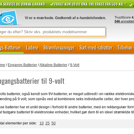
K SERVICE OG DANSK GARANTI
FRAGT KUN 39.00 DKK. FRI FRAGT FRA 500 KR. *
Vi er e-mærkede. Godkendt af e-handelsfonden.
gs Batterier
Ladere
Strømforsyninger
Sæt-med-rabatter
Tilbehør
ome
/
Engangs Batterier
/
Alkaline Batterier
/
9-Volt
ngangsbatterier til 9-volt
olts batterier, også kendt som 9V-batterier, er meget udbredt i en række elektronisk
ænding på 9 volt, som opnås ved at kombinere seks individuelle celler, der hver pro
se batterier har et unikt design i forhold til andre batterier, med en rektangulær for
 at fastgøre batteriet til elektroniske enheder, hvilket gør dem til en ideel strømkild
tal elementer per side:
10
25
50