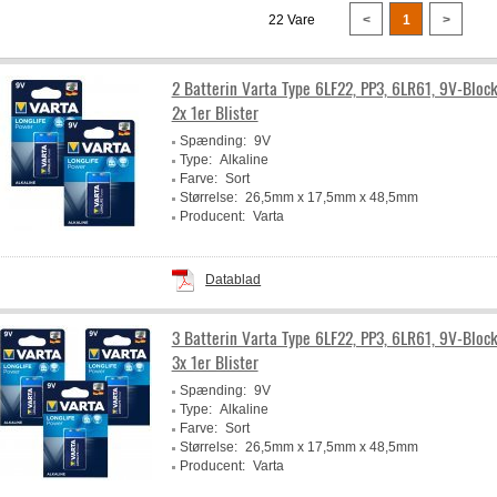
22 Vare
<
1
>
2 Batterin Varta Type 6LF22, PP3, 6LR61, 9V-Block
2x 1er Blister
Spænding:
9V
Type:
Alkaline
Farve:
Sort
Størrelse:
26,5mm x 17,5mm x 48,5mm
Producent:
Varta
Datablad
3 Batterin Varta Type 6LF22, PP3, 6LR61, 9V-Block
3x 1er Blister
Spænding:
9V
Type:
Alkaline
Farve:
Sort
Størrelse:
26,5mm x 17,5mm x 48,5mm
Producent:
Varta