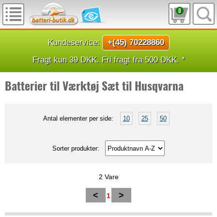
0
Kundeservice:
+(45) 70228860
Fragt kun 39 DKK. Fri fragt fra 500 DKK. *
Batterier til Værktøj Sæt til Husqvarna
Antal elementer per side:
10
25
50
Sorter produkter:
2 Vare
<
>
1