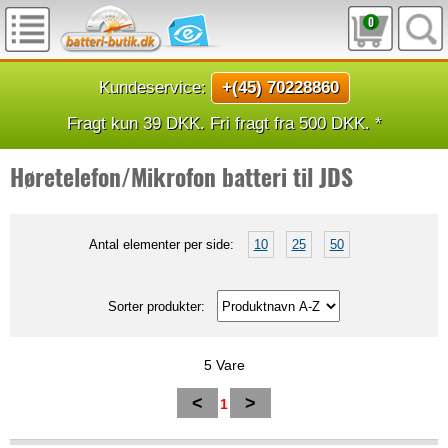
0
Kundeservice:
+(45) 70228860
Fragt kun 39 DKK. Fri fragt fra 500 DKK. *
Høretelefon/Mikrofon batteri til JDS
Antal elementer per side:
10
25
50
Sorter produkter:
5 Vare
<
>
1