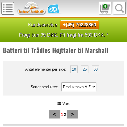
0
Kundeservice:
+(45) 70228860
Fragt kun 39 DKK. Fri fragt fra 500 DKK. *
Batteri til Trådløs Højttaler til Marshall
Antal elementer per side:
10
25
50
Sorter produkter:
39 Vare
<
>
1
2