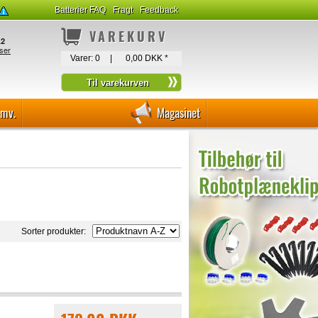
Batterier FAQ
Fragt
Feedback
VAREKURV
Varer:
0
|
0,00 DKK
*
-mv.
Magasinet
Sorter produkter: