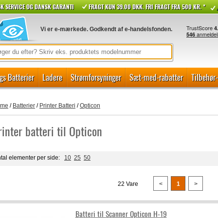
K SERVICE OG DANSK GARANTI
FRAGT KUN 39.00 DKK. FRI FRAGT FRA 500 KR. *
Vi er e-mærkede. Godkendt af e-handelsfonden.
gs Batterier
Ladere
Strømforsyninger
Sæt-med-rabatter
Tilbehør
ome
/
Batterier
/
Printer Batteri
/
Opticon
rinter batteri til Opticon
tal elementer per side:
10
25
50
22 Vare
<
1
>
Batteri til Scanner Opticon H-19