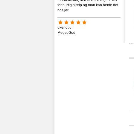
Plænetraktor, den virker fint igen. Tak
for hurtig hjælp og man kan hente det
hos jer.
ukendt u.:
Meget God