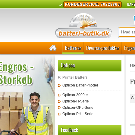
DANS
KUNDESERVICE: 70228860
Batterier
Diverse-produkter
Engan
Opticon
H
Printer Batteri
P
Opticon Batteri-model
Opticon-3000er
An
Opticon-H-Serie
Opticon-OPL-Serie
Opticon-PHL-Serie
Feedback