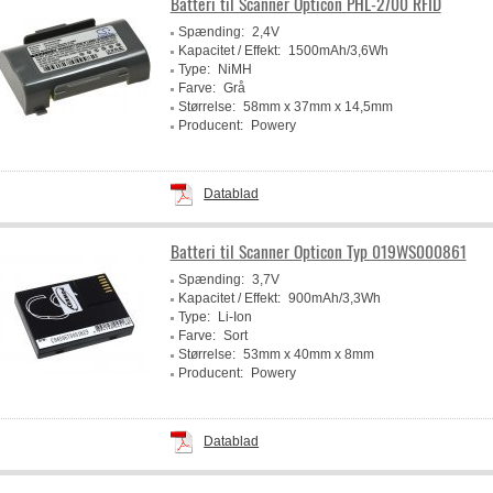
Batteri til Scanner Opticon PHL-2700 RFID
Spænding:
2,4V
Kapacitet / Effekt:
1500mAh/3,6Wh
Type:
NiMH
Farve:
Grå
Størrelse:
58mm x 37mm x 14,5mm
Producent:
Powery
Datablad
Batteri til Scanner Opticon Typ 019WS000861
Spænding:
3,7V
Kapacitet / Effekt:
900mAh/3,3Wh
Type:
Li-Ion
Farve:
Sort
Størrelse:
53mm x 40mm x 8mm
Producent:
Powery
Datablad