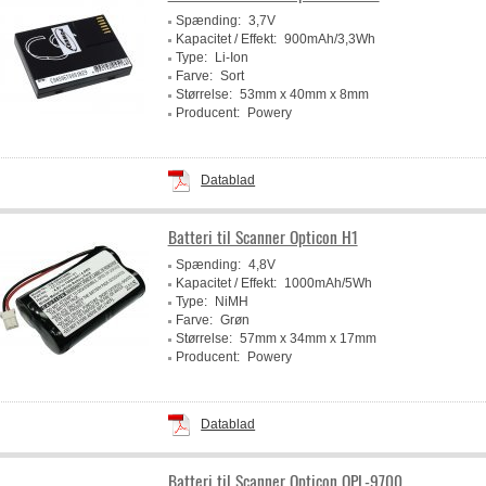
Spænding:
3,7V
Kapacitet / Effekt:
900mAh/3,3Wh
Type:
Li-Ion
Farve:
Sort
Størrelse:
53mm x 40mm x 8mm
Producent:
Powery
Datablad
Batteri til Scanner Opticon H1
Spænding:
4,8V
Kapacitet / Effekt:
1000mAh/5Wh
Type:
NiMH
Farve:
Grøn
Størrelse:
57mm x 34mm x 17mm
Producent:
Powery
Datablad
Batteri til Scanner Opticon OPL-9700