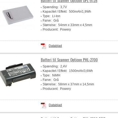
Batteri til Scanner Opticon OPL-9728
Spænding:
3,7V
Kapacitet / Effekt:
500mAh/1,9Wh
Type:
Li-Ion
Farve:
Grå
Størrelse:
54mm x 33mm x 4,5mm
Producent:
Powery
Datablad
Batteri til Scanner Opticon PHL-2700
Spænding:
2,4V
Kapacitet / Effekt:
1500mAh/3,6Wh
Type:
NiMH
Farve:
Grå
Størrelse:
58mm x 37mm x 14,5mm
Producent:
Powery
Datablad