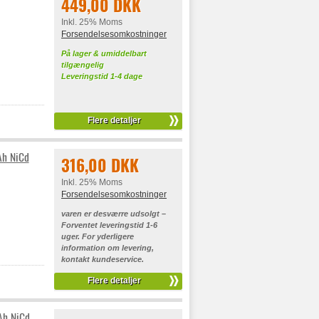
449,00 DKK
Inkl. 25% Moms
Forsendelsesomkostninger
På lager & umiddelbart
tilgængelig
Leveringstid 1-4 dage
Flere detaljer
Ah NiCd
316,00 DKK
Inkl. 25% Moms
Forsendelsesomkostninger
varen er desværre udsolgt –
Forventet leveringstid 1-6
uger. For yderligere
information om levering,
kontakt kundeservice.
Flere detaljer
Ah NiCd