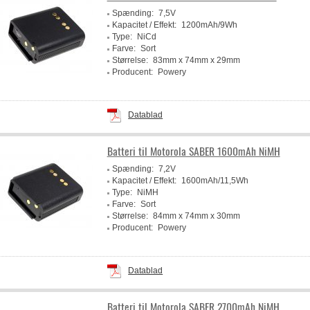
Spænding:
7,5V
Kapacitet / Effekt:
1200mAh/9Wh
Type:
NiCd
Farve:
Sort
Størrelse:
83mm x 74mm x 29mm
Producent:
Powery
Datablad
Batteri til Motorola SABER 1600mAh NiMH
Spænding:
7,2V
Kapacitet / Effekt:
1600mAh/11,5Wh
Type:
NiMH
Farve:
Sort
Størrelse:
84mm x 74mm x 30mm
Producent:
Powery
Datablad
Batteri til Motorola SABER 2700mAh NiMH