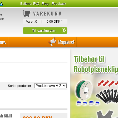
Batterier FAQ
Fragt
Feedback
VAREKURV
Varer:
0
|
0,00 DKK
*
-mv.
Magasinet
Sorter produkter:
mAh NiMH