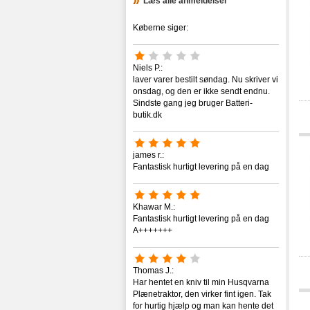
Læs alle anmeldelser
Motorola-RDX
Motorola-RM-Serie
Køberne siger:
Motorola-Saber
Motorola-STX
Motorola-SX
Niels P.:
Motorola-Talk-about
laver varer bestilt søndag. Nu skriver vi
onsdag, og den er ikke sendt endnu.
Motorola-Tetras
Sindste gang jeg bruger Batteri-
Motorola-TLKR-Serie
butik.dk
Motorola-Visar
Motorola-VL
Motorola-XIR
james r.:
Motorola-XPR
Fantastisk hurtigt levering på en dag
Motorola-XT-Serie
Motorola-XTN
Khawar M.:
Motorola-XTS
Fantastisk hurtigt levering på en dag
Motorola-XU
A+++++++
Motorola-XV
Thomas J.:
Har hentet en kniv til min Husqvarna
Plænetraktor, den virker fint igen. Tak
for hurtig hjælp og man kan hente det