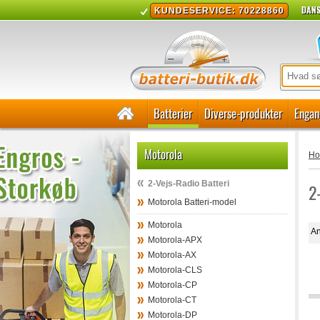
DANS
KUNDESERVICE: 70228860
Batterier
Diverse-produkter
Engan
Motorola
H
2-Vejs-Radio Batteri
2
Motorola Batteri-model
Motorola
An
Motorola-APX
Motorola-AX
Motorola-CLS
Motorola-CP
Motorola-CT
Motorola-DP