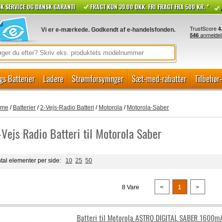
K SERVICE OG DANSK GARANTI
FRAGT KUN 39.00 DKK. FRI FRAGT FRA 500 KR. *
Vi er e-mærkede. Godkendt af e-handelsfonden.
gs Batterier
Ladere
Strømforsyninger
Sæt-med-rabatter
Tilbehør
ome
/
Batterier
/
2-Vejs-Radio Batteri
/
Motorola
/
Motorola-Saber
-Vejs Radio Batteri til Motorola Saber
tal elementer per side:
10
25
50
8 Vare
<
1
>
Batteri til Motorola ASTRO DIGITAL SABER 1600