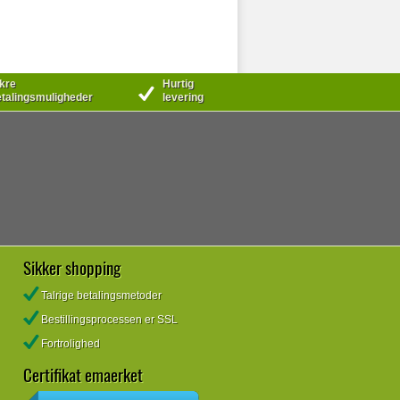
kre
Hurtig
talingsmuligheder
levering
Sikker shopping
Talrige betalingsmetoder
Bestillingsprocessen er SSL
Fortrolighed
Certifikat emaerket