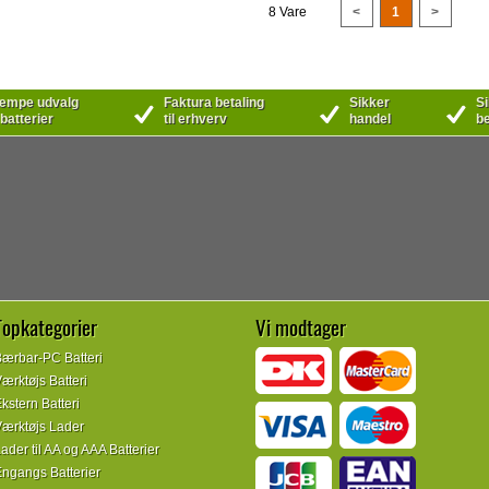
8 Vare
<
1
>
mpe udvalg
Faktura betaling
Sikker
Si
 batterier
til erhverv
handel
be
Topkategorier
Vi modtager
ærbar-PC Batteri
ærktøjs Batteri
kstern Batteri
ærktøjs Lader
ader til AA og AAA Batterier
ngangs Batterier