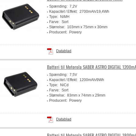
Spænding:
7,2V
Kapacitet / Effekt:
2700mAh/19,4Wh
Type:
NiMH
Farve:
Sort
Størrelse:
103mm x 75mm x 30mm
Producent:
Powery
Datablad
Batteri til Motorola SABER ASTRO DIGITAL 1200m
Spænding:
7,5V
Kapacitet / Effekt:
1200mAh/9Wh
Type:
NiCd
Farve:
Sort
Størrelse:
83mm x 74mm x 29mm
Producent:
Powery
Datablad
Batteri til Motorola SABER ASTRO DIGITAL 1800m