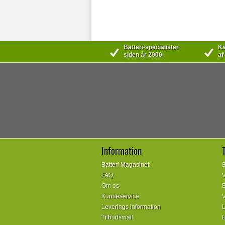
Batteri-specialister
Kæ
siden år 2000
af
Information
Batteri Magasinet
B
FAQ
V
Om os
E
Kundeservice
V
Leverings information
L
Tilbudsmail
E