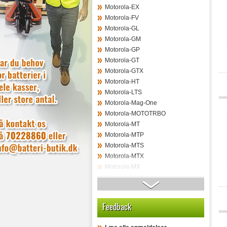
Motorola-EX
Motorola-FV
Motorola-GL
Motorola-GM
Motorola-GP
Motorola-GT
Motorola-GTX
Motorola-HT
Motorola-LTS
Motorola-Mag-One
Motorola-MOTOTRBO
Motorola-MT
Motorola-MTP
Motorola-MTS
Motorola-MTX
Motorola-MX
Motorola-PR
Motorola-PTX
Motorola-Radius
Feedback
Motorola-RDU
Motorola-RDV