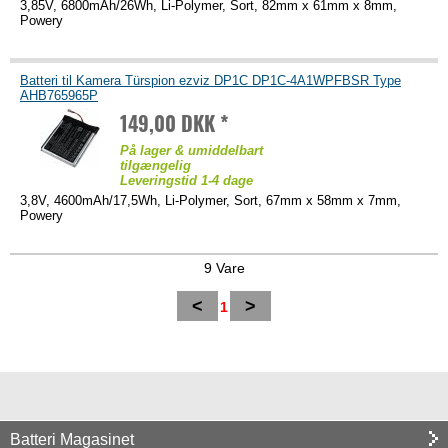
3,85V, 6800mAh/26Wh, Li-Polymer, Sort, 82mm x 61mm x 8mm,
Powery
Batteri til Kamera Türspion ezviz DP1C DP1C-4A1WPFBSR Type
AHB765965P
149,00 DKK *
På lager & umiddelbart
tilgængelig
Leveringstid 1-4 dage
3,8V, 4600mAh/17,5Wh, Li-Polymer, Sort, 67mm x 58mm x 7mm,
Powery
9 Vare
<
>
1
Batteri Magasinet