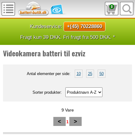
0
Kundeservice:
+(45) 70228860
Fragt kun 39 DKK. Fri fragt fra 500 DKK. *
Videokamera batteri til ezviz
Antal elementer per side:
10
25
50
Sorter produkter:
9 Vare
<
>
1