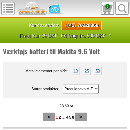
0
Kundeservice:
+(45) 70228860
Fragt kun 39 DKK. Fri fragt fra 500 DKK. *
Værktøjs batteri til Makita 9,6 Volt
Antal elementer per side:
10
25
50
Sorter produkter:
128 Vare
<
>
1
2
…
4
5
6