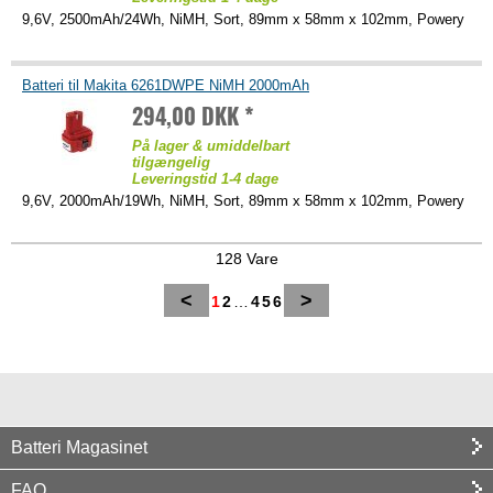
9,6V, 2500mAh/24Wh, NiMH, Sort, 89mm x 58mm x 102mm, Powery
Batteri til Makita 6261DWPE NiMH 2000mAh
294,00 DKK *
På lager & umiddelbart
tilgængelig
Leveringstid 1-4 dage
9,6V, 2000mAh/19Wh, NiMH, Sort, 89mm x 58mm x 102mm, Powery
128 Vare
<
>
1
2
…
4
5
6
Batteri Magasinet
FAQ