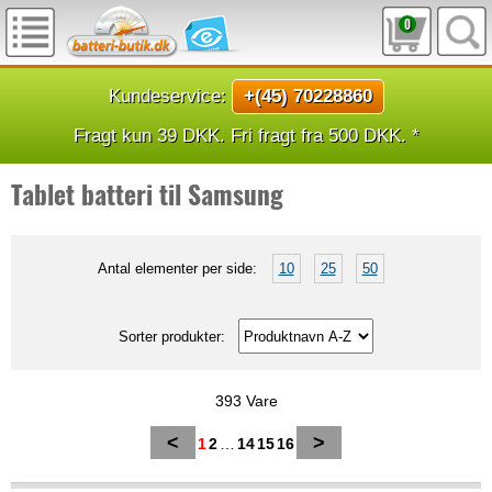
0
Kundeservice:
+(45) 70228860
Fragt kun 39 DKK. Fri fragt fra 500 DKK. *
Tablet batteri til Samsung
Antal elementer per side:
10
25
50
Sorter produkter:
393 Vare
<
>
1
2
…
14
15
16