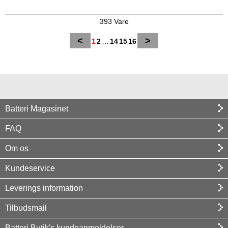
393 Vare
<
>
1
2
…
14
15
16
Batteri Magasinet
FAQ
Om os
Kundeservice
Leverings information
Tilbudsmail
Batteri Butik's kundeanmeldelser