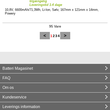
tilgængelig
Leveringstid 1-4 dage
10,8V, 6600mAh/71,3Wh, Li-Ion, Sølv, 167mm x 121mm x 14mm,
Powery
95 Vare
<
>
1
2
3
4
Batteri Magasinet
FAQ
Om os
Kundeservice
Leverings information