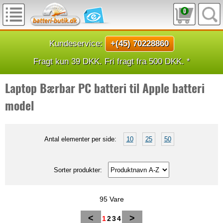
0
Kundeservice:
+(45) 70228860
Fragt kun 39 DKK. Fri fragt fra 500 DKK. *
Laptop Bærbar PC batteri til Apple batteri
model
Antal elementer per side:
10
25
50
Sorter produkter:
95 Vare
<
>
1
2
3
4