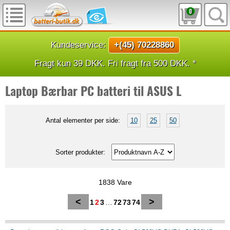
0
Kundeservice:
+(45) 70228860
Fragt kun 39 DKK. Fri fragt fra 500 DKK. *
Laptop Bærbar PC batteri til ASUS L
Antal elementer per side:
10
25
50
Sorter produkter:
1838 Vare
<
>
1
2
3
…
72
73
74