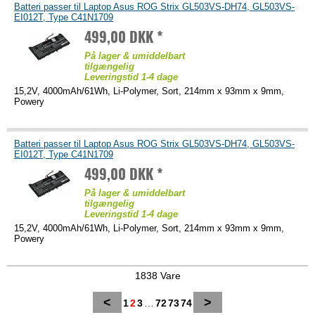
Batteri passer til Laptop Asus ROG Strix GL503VS-DH74, GL503VS-
EI012T, Type C41N1709
499,00 DKK *
På lager & umiddelbart
tilgængelig
Leveringstid 1-4 dage
15,2V, 4000mAh/61Wh, Li-Polymer, Sort, 214mm x 93mm x 9mm,
Powery
Batteri passer til Laptop Asus ROG Strix GL503VS-DH74, GL503VS-
EI012T, Type C41N1709
499,00 DKK *
På lager & umiddelbart
tilgængelig
Leveringstid 1-4 dage
15,2V, 4000mAh/61Wh, Li-Polymer, Sort, 214mm x 93mm x 9mm,
Powery
1838 Vare
<
>
1
2
3
…
72
73
74