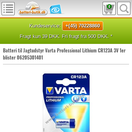
0
Kundeservice:
+(45) 70228860
Fragt kun 39 DKK. Fri fragt fra 500 DKK. *
Batteri til Jagtudstyr Varta Professional Lithium CR123A 3V 1er
blister 06205301401