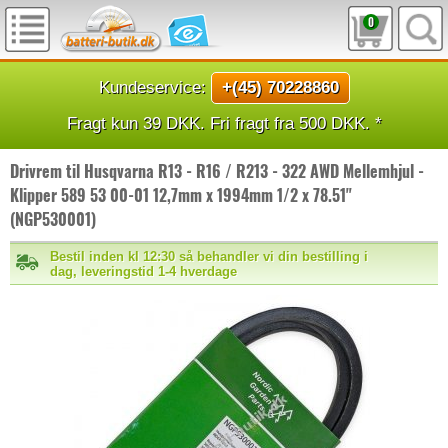
0
Kundeservice:
+(45) 70228860
Fragt kun 39 DKK. Fri fragt fra 500 DKK. *
Drivrem til Husqvarna R13 - R16 / R213 - 322 AWD Mellemhjul -
Klipper 589 53 00-01 12,7mm x 1994mm 1/2 x 78.51"
(NGP530001)
Bestil inden kl 12:30 så behandler vi din bestilling i
dag, leveringstid 1-4 hverdage