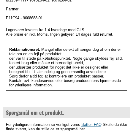
M12594 FH - 9670284-01, 9670284-02
Partner
P11C94 - 9668688-01
Lagervarer leveres fra 1-4 hverdage med GLS.
Alle priser er inkl. Moms. Ingen gebyrer. 14 dages fuld returret.
Reklamationsret:
Mangel eller defekt afhænger dog af om der er
tale om en en fejl på produktet,
der var til stede på købstidspunktet. Nogle gange skyldes fejl slid,
forkert brug eller måske et hændeligt uheld,
der udsætter produktet for noget det ikke er designet eller
beregnet til i f.t. almindelig og gennemsnitlig anvendelse.
Sørg derfor altid for, at kontrollere om produktet passer.
Kontakt evt. kundeservice eller besøg producentens hjemmeside
for yderligere information.
Spørgsmål om et produkt.
For yderligere information se venligst vores
Batteri FAQ
Skulle du ikke
finde svaret, kan du stille os et spørgsmål her.