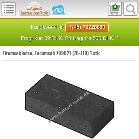
0
Kundeservice:
+(45) 70228860
Fragt kun 39 DKK. Fri fragt fra 500 DKK. *
Bremseklodse, Tecumseh 799021 (76-110) 1 stk