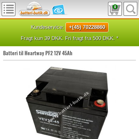
0
Kundeservice:
+(45) 70228860
Fragt kun 39 DKK. Fri fragt fra 500 DKK. *
Batteri til Heartway PF2 12V 45Ah