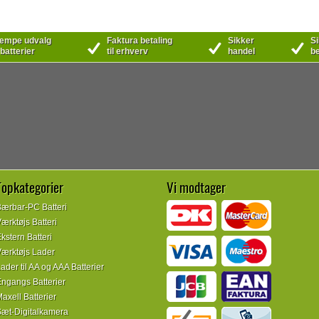
mpe udvalg
Faktura betaling
Sikker
Si
 batterier
til erhverv
handel
be
Topkategorier
Vi modtager
ærbar-PC Batteri
ærktøjs Batteri
kstern Batteri
ærktøjs Lader
ader til AA og AAA Batterier
ngangs Batterier
axell Batterier
æt-Digitalkamera