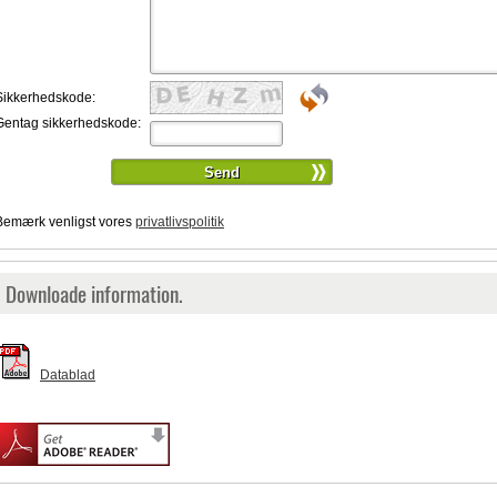
Sikkerhedskode:
Gentag sikkerhedskode:
Bemærk venligst vores
privatlivspolitik
Downloade information.
Datablad