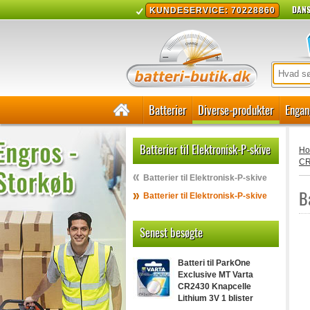
DANS
KUNDESERVICE: 70228860
Batterier
Diverse-produkter
Engan
Batterier til Elektronisk-P-skive
H
CR
Batterier til Elektronisk-P-skive
B
Batterier til Elektronisk-P-skive
Senest besøgte
Batteri til ParkOne
Exclusive MT Varta
CR2430 Knapcelle
Lithium 3V 1 blister