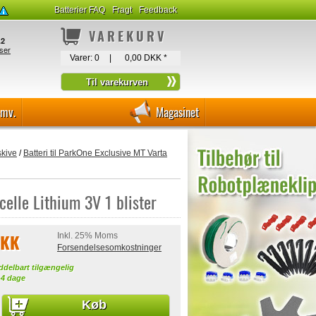
Batterier FAQ
Fragt
Feedback
VAREKURV
Varer:
0
|
0,00 DKK
*
-mv.
Magasinet
skive
/
Batteri til ParkOne Exclusive MT Varta
elle Lithium 3V 1 blister
DKK
Inkl. 25% Moms
Forsendelsesomkostninger
ddelbart tilgængelig
-4 dage
Køb