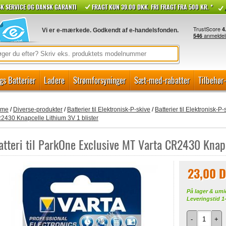
K SERVICE OG DANSK GARANTI
FRAGT KUN 39.00 DKK. FRI FRAGT FRA 500 KR. *
Vi er e-mærkede. Godkendt af e-handelsfonden.
gs Batterier
Ladere
Strømforsyninger
Sæt-med-rabatter
Tilbehør
ome
/
Diverse-produkter
/
Batterier til Elektronisk-P-skive
/
Batterier til Elektronisk-P-
2430 Knapcelle Lithium 3V 1 blister
atteri til ParkOne Exclusive MT Varta CR2430 Knapc
23,00 
På lager & umi
Leveringstid 1
-
+