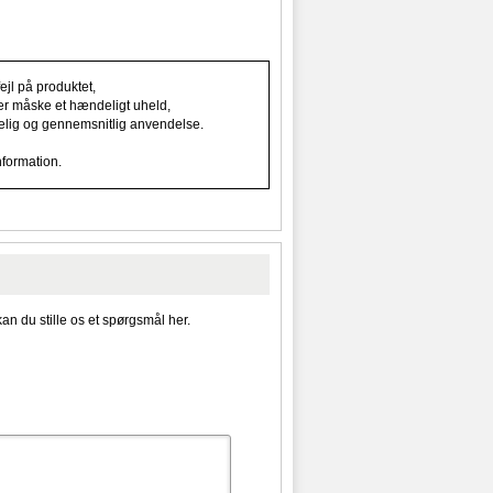
jl på produktet,
ller måske et hændeligt uheld,
indelig og gennemsnitlig anvendelse.
nformation.
kan du stille os et spørgsmål her.