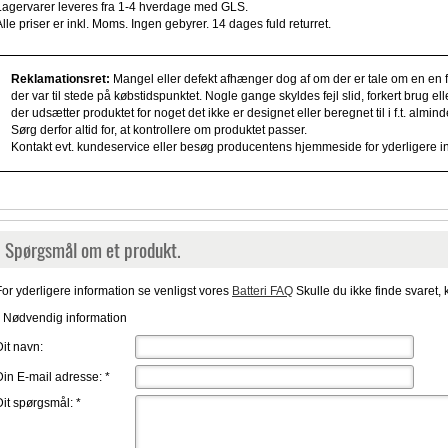
Lagervarer leveres fra 1-4 hverdage med GLS.
Alle priser er inkl. Moms. Ingen gebyrer. 14 dages fuld returret.
Reklamationsret:
Mangel eller defekt afhænger dog af om der er tale om en en fe
der var til stede på købstidspunktet. Nogle gange skyldes fejl slid, forkert brug e
der udsætter produktet for noget det ikke er designet eller beregnet til i f.t. alm
Sørg derfor altid for, at kontrollere om produktet passer.
Kontakt evt. kundeservice eller besøg producentens hjemmeside for yderligere i
Spørgsmål om et produkt.
For yderligere information se venligst vores
Batteri FAQ
Skulle du ikke finde svaret, 
* Nødvendig information
Dit navn:
Din E-mail adresse:
*
Dit spørgsmål:
*