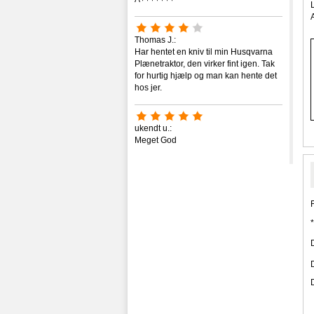
Thomas J.:
Har hentet en kniv til min Husqvarna
Plænetraktor, den virker fint igen. Tak
for hurtig hjælp og man kan hente det
hos jer.
ukendt u.:
Meget God