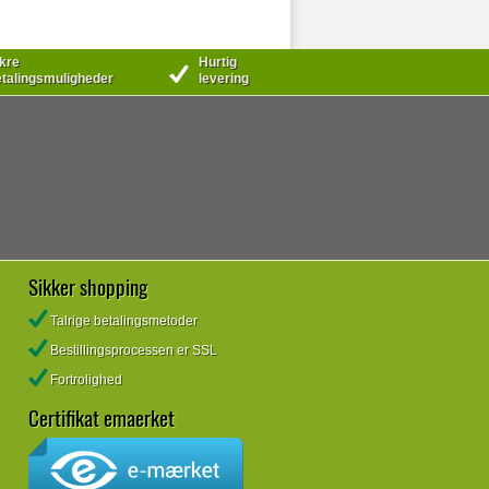
kre
Hurtig
talingsmuligheder
levering
Sikker shopping
Talrige betalingsmetoder
Bestillingsprocessen er SSL
Fortrolighed
Certifikat emaerket