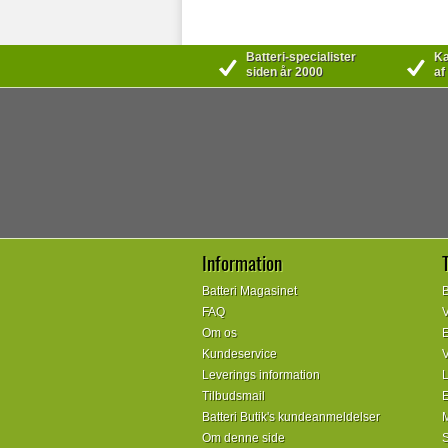
Batteri-specialister
Kæ
siden år 2000
af
Information
Batteri Magasinet
B
FAQ
V
Om os
E
Kundeservice
V
Leverings information
L
Tilbudsmail
E
Batteri Butik's kundeanmeldelser
M
Om denne side
S