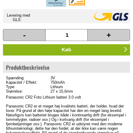
Levering med
GLS:
-
+
Køb
Produktbeskrivelse
Spænding:
3V
Kapacitet / Effekt:
750mAh
Type:
Lithium
Størrelse:
27 x 15,6mm
Panasonic CR2 Foto Lithium batteri 3.0 volt
Panasonic CR2 er et meget høj kvalitets batteri, der holder, hvad det
lover. På grund af den høje kapacitet har den en meget lang levetid.
Naturligvis kan batteriet bruges både i kontinuerlig drift (for eksempel i
lommelygter, radioer osv.) Og i kortvarig drift (for eksempel i
fjernbetjeninger osv.). Panasonic CR2 er udstyret med den moderne
lithiumteknologi, dette har den fordel, at der ikke kan være nogen
hukommelseseffekt. På grund af de standardiserede størrelser på