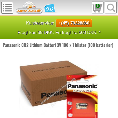
0
Kundeservice:
+(45) 70228860
Fragt kun 39 DKK. Fri fragt fra 500 DKK. *
Panasonic CR2 Lithium Batteri 3V 100 x 1 blister (100 batterier)