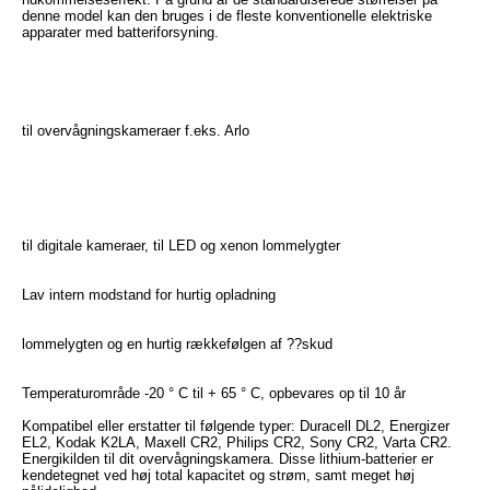
denne model kan den bruges i de fleste konventionelle elektriske
apparater med batteriforsyning.
til overvågningskameraer f.eks. Arlo
til digitale kameraer, til LED og xenon lommelygter
Lav intern modstand for hurtig opladning
lommelygten og en hurtig rækkefølgen af ??skud
Temperaturområde -20 ° C til + 65 ° C, opbevares op til 10 år
Kompatibel eller erstatter til følgende typer: Duracell DL2, Energizer
EL2, Kodak K2LA, Maxell CR2, Philips CR2, Sony CR2, Varta CR2.
Energikilden til dit overvågningskamera. Disse lithium-batterier er
kendetegnet ved høj total kapacitet og strøm, samt meget høj