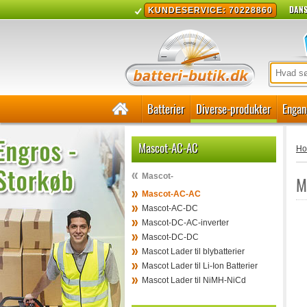
DANS
KUNDESERVICE: 70228860
Batterier
Diverse-produkter
Engan
Mascot-AC-AC
H
Mascot-
M
Mascot-AC-AC
Mascot-AC-DC
Mascot-DC-AC-inverter
Mascot-DC-DC
Mascot Lader til blybatterier
Mascot Lader til Li-Ion Batterier
Mascot Lader til NiMH-NiCd