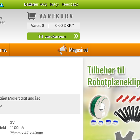
Batterier FAQ
Fragt
Feedback
VAREKURV
Varer:
0
|
0,00 DKK
*
-mv.
Magasinet
dgået
Midlertidigt udgået
l
3V
fekt:
1100mA
75mm x 47 x 49mm