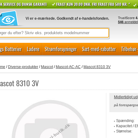
K SERVICE OG DANSK GARANTI
FRAGT KUN 39.00 DKK. FRI FRAGT FRA 500 KR. *
Vi er e-mærkede. Godkendt af e-handelsfonden.
gs Batterier
Ladere
Strømforsyninger
Sæt-med-rabatter
Tilbehør
ome
/
Diverse-produkter
/
Mascot
/
Mascot-AC-AC
/
Mascot 8310 3V
ascot 8310 3V
Midlertidigt u
på forespørgse
Spænding:
Kapacitet / Ef
Størrelse: