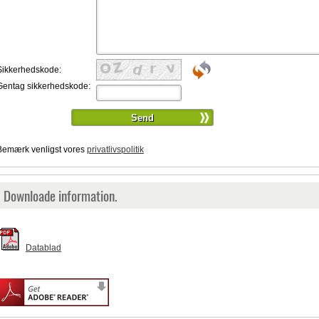
Sikkerhedskode:
Gentag sikkerhedskode:
Bemærk venligst vores
privatlivspolitik
Downloade information.
Datablad