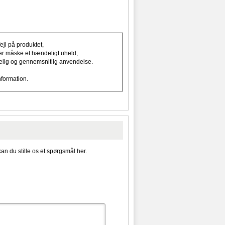
jl på produktet,
ller måske et hændeligt uheld,
indelig og gennemsnitlig anvendelse.
nformation.
kan du stille os et spørgsmål her.