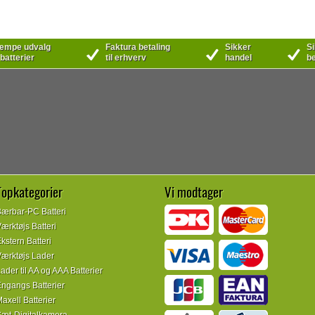
mpe udvalg
Faktura betaling
Sikker
Si
 batterier
til erhverv
handel
be
Topkategorier
Vi modtager
ærbar-PC Batteri
ærktøjs Batteri
kstern Batteri
ærktøjs Lader
ader til AA og AAA Batterier
ngangs Batterier
axell Batterier