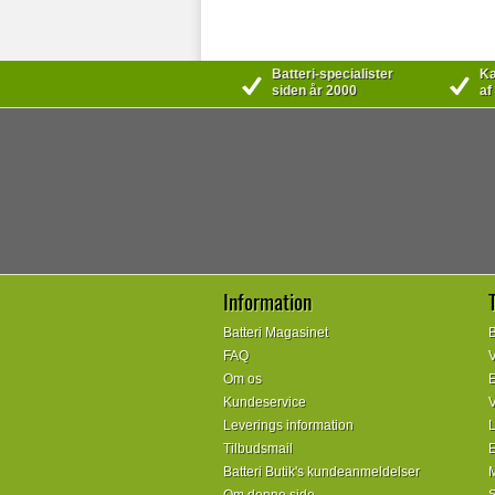
Batteri-specialister
Kæ
siden år 2000
af
Information
Batteri Magasinet
B
FAQ
V
Om os
E
Kundeservice
V
Leverings information
L
Tilbudsmail
E
Batteri Butik's kundeanmeldelser
M