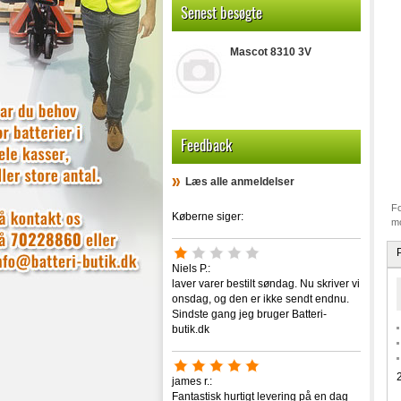
Senest besøgte
Mascot 8310 3V
Feedback
Læs alle anmeldelser
Fo
Køberne siger:
mo
Niels P.:
laver varer bestilt søndag. Nu skriver vi
onsdag, og den er ikke sendt endnu.
Sindste gang jeg bruger Batteri-
butik.dk
james r.:
Fantastisk hurtigt levering på en dag