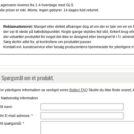
Lagervarer leveres fra 1-4 hverdage med GLS.
Alle priser er inkl. Moms. Ingen gebyrer. 14 dages fuld returret.
Reklamationsret:
Mangel eller defekt afhænger dog af om der er tale om en en fe
der var til stede på købstidspunktet. Nogle gange skyldes fejl slid, forkert brug e
der udsætter produktet for noget det ikke er designet eller beregnet til i f.t. alm
Sørg derfor altid for, at kontrollere om produktet passer.
Kontakt evt. kundeservice eller besøg producentens hjemmeside for yderligere i
Spørgsmål om et produkt.
For yderligere information se venligst vores
Batteri FAQ
Skulle du ikke finde svaret, 
* Nødvendig information
Dit navn:
Din E-mail adresse:
*
Dit spørgsmål:
*