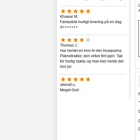
Khawar M.:
Fantastisk hurtigt levering på en dag
A+++++++
Thomas J.:
Har hentet en kniv til min Husqvarna
Plænetraktor, den virker fint igen. Tak
for hurtig hjælp og man kan hente det
hos jer.
ukendt u.:
Meget God