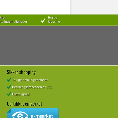
kre
Hurtig
talingsmuligheder
levering
Sikker shopping
Talrige betalingsmetoder
Bestillingsprocessen er SSL
Fortrolighed
Certifikat emaerket