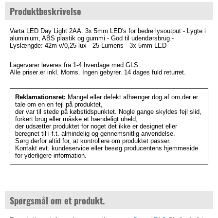
Produktbeskrivelse
Varta LED Day Light 2AA: 3x 5mm LED's for bedre lysoutput - Lygte i
aluminium, ABS plastik og gummi - God til udendørsbrug -
Lyslængde: 42m v/0,25 lux - 25 Lumens - 3x 5mm LED
Lagervarer leveres fra 1-4 hverdage med GLS.
Alle priser er inkl. Moms. Ingen gebyrer. 14 dages fuld returret.
Reklamationsret:
Mangel eller defekt afhænger dog af om der er
tale om en en fejl på produktet,
der var til stede på købstidspunktet. Nogle gange skyldes fejl slid,
forkert brug eller måske et hændeligt uheld,
der udsætter produktet for noget det ikke er designet eller
beregnet til i f.t. almindelig og gennemsnitlig anvendelse.
Sørg derfor altid for, at kontrollere om produktet passer.
Kontakt evt. kundeservice eller besøg producentens hjemmeside
for yderligere information.
Spørgsmål om et produkt.