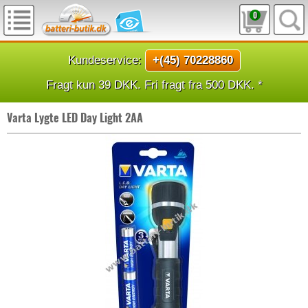
0
Kundeservice:
+(45) 70228860
Fragt kun 39 DKK. Fri fragt fra 500 DKK. *
Varta Lygte LED Day Light 2AA