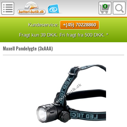
0
Kundeservice:
+(45) 70228860
Fragt kun 39 DKK. Fri fragt fra 500 DKK. *
Maxell Pandelygte (3xAAA)