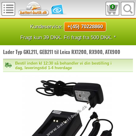
0
Kundeservice:
+(45) 70228860
Fragt kun 39 DKK. Fri fragt fra 500 DKK. *
Lader Typ GKL211, GEB211 til Leica RX1200, RX900, ATX900
Bestil inden kl 12:30 så behandler vi din bestilling i
dag, leveringstid 1-4 hverdage