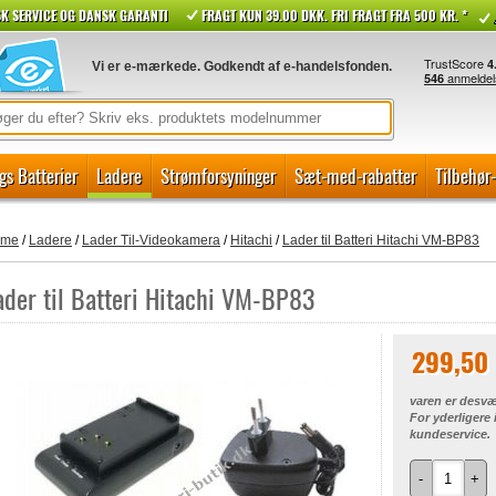
K SERVICE OG DANSK GARANTI
FRAGT KUN 39.00 DKK. FRI FRAGT FRA 500 KR. *
Vi er e-mærkede. Godkendt af e-handelsfonden.
gs Batterier
Ladere
Strømforsyninger
Sæt-med-rabatter
Tilbehør
ome
/
Ladere
/
Lader Til-Videokamera
/
Hitachi
/
Lader til Batteri Hitachi VM-BP83
ader til Batteri Hitachi VM-BP83
299,50
varen er desvæ
For yderligere
kundeservice.
-
+