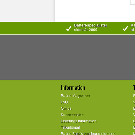
Batteri-specialister
Kæ
siden år 2000
af
Information
Batteri Magasinet
B
FAQ
V
Om os
E
Kundeservice
V
Leverings information
L
Tilbudsmail
E
Batteri Butik's kundeanmeldelser
M