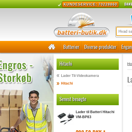
DANS
KUNDESERVICE: 70228860
Batterier
Diverse-produkter
Engan
Hitachi
H
Lader Til-Videokamera
L
Hitachi
Senest besøgte
Lader til Batteri Hitachi
VM-BP83