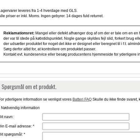
Lagervarer leveres fra 1-4 hverdage med GLS.
Alle priser er inkl. Moms. Ingen gebyrer. 14 dages fuld returret.
Reklamationsret:
Mangel eller defekt afhænger dog af om der er tale om en en fe
der var til stede på købstidspunktet. Nogle gange skyldes fejl slid, forkert brug e
der udsætter produktet for noget det ikke er designet eller beregnet til i f.t. alm
Sørg derfor altid for, at kontrollere om produktet passer.
Kontakt evt. kundeservice eller besøg producentens hjemmeside for yderligere i
Spørgsmål om et produkt.
For yderligere information se venligst vores
Batteri FAQ
Skulle du ikke finde svaret, 
* Nødvendig information
Dit navn:
Din E-mail adresse:
*
Dit spørgsmål:
*