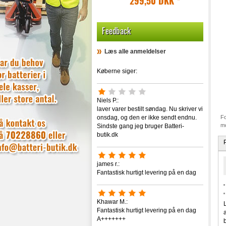
299,50 DKK
*
Feedback
Læs alle anmeldelser
Køberne siger:
Niels P.:
laver varer bestilt søndag. Nu skriver vi
onsdag, og den er ikke sendt endnu.
Fo
mo
Sindste gang jeg bruger Batteri-
butik.dk
james r.:
Fantastisk hurtigt levering på en dag
Khawar M.:
Fantastisk hurtigt levering på en dag
A+++++++