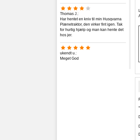
Thomas J.:
Har hentet en kniv til min Husqvarna
Plænetraktor, den virker fint igen. Tak
for hurtig hjælp og man kan hente det
hos jer.
ukendt u.:
Meget God