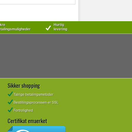
kre
Hurtig
talingsmuligheder
levering
Sikker shopping
Talrige betalingsmetoder
Bestillingsprocessen er SSL
Fortrolighed
Certifikat emaerket