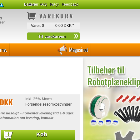
Batterier FAQ
Fragt
Feedback
VAREKURV
Varer:
0
|
0,00 DKK
*
-mv.
Magasinet
 DKK
Inkl. 25% Moms
Forsendelsesomkostninger
rre udsolgt – Forventet leveringstid 1-6 uger.
 information om levering, kontakt
Køb