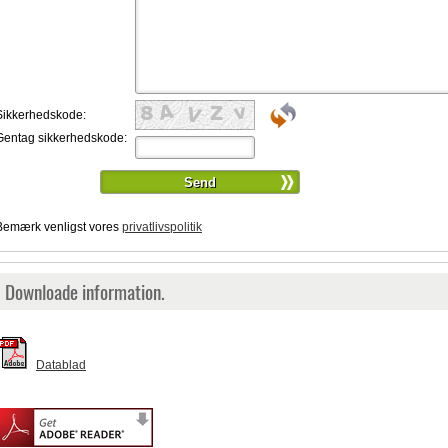
Sikkerhedskode:
Gentag sikkerhedskode:
Bemærk venligst vores
privatlivspolitik
Downloade information.
Datablad