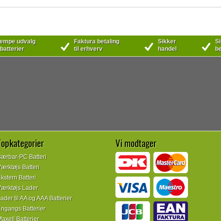
mpe udvalg
Faktura betaling
Sikker
Si
 batterier
til erhverv
handel
be
Topkategorier
Vi modtager
ærbar-PC Batteri
ærktøjs Batteri
kstern Batteri
ærktøjs Lader
ader til AA og AAA Batterier
ngangs Batterier
axell Batterier