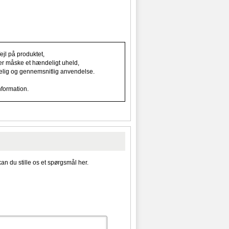
jl på produktet,
ller måske et hændeligt uheld,
indelig og gennemsnitlig anvendelse.
nformation.
kan du stille os et spørgsmål her.