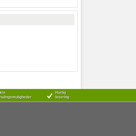
kre
Hurtig
talingsmuligheder
levering