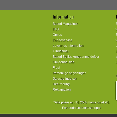
Information
Batteri Magasinet
B
FAQ
V
Om os
E
Kundeservice
V
Leverings information
L
Tilbudsmail
E
Batteri Butik's kundeanmeldelser
M
Om denne side
S
Fragt
Personlige oplysninger
Salgsbetingelser
Returnering
Reklamation
*Alle priser er inkl. 25% moms og ekskl.
Forsendelsesomkostninger