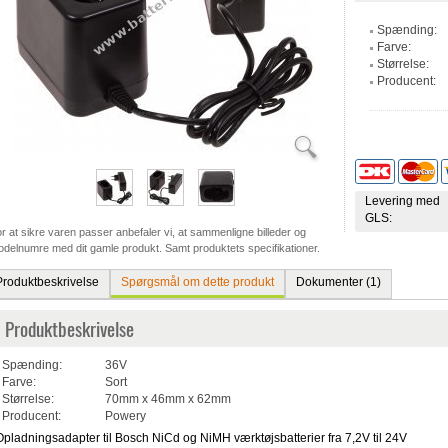
Spænding:
Farve:
Størrelse:
Producent:
Levering med
GLS:
r at sikre varen passer anbefaler vi, at sammenligne billeder og
delnumre med dit gamle produkt. Samt produktets specifikationer.
Produktbeskrivelse
Spørgsmål om dette produkt
Dokumenter (1)
Produktbeskrivelse
Spænding:
36V
Farve:
Sort
Størrelse:
70mm x 46mm x 62mm
Producent:
Powery
Opladningsadapter til Bosch NiCd og NiMH værktøjsbatterier fra 7,2V til 24V