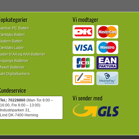
Topkategorier
Vi modtager
ærbar-PC Batteri
ærktøjs Batteri
kstern Batteri
ærktøjs Lader
ader til AA og AAA Batterier
ngangs Batterier
axell Batterier
æt-Digitalkamera
Kundeservice
Vi sender med
Tel.: 70228860
(Man-Tor 8:00 –
16:00, Fre 8:00 – 13:00)
Industriparken 31,
Lind DK-7400 Herning