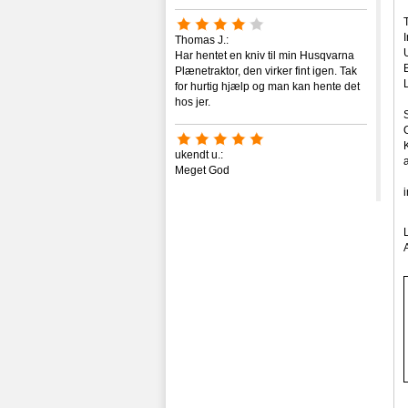
Thomas J.:
Har hentet en kniv til min Husqvarna
Plænetraktor, den virker fint igen. Tak
for hurtig hjælp og man kan hente det
hos jer.
ukendt u.:
Meget God