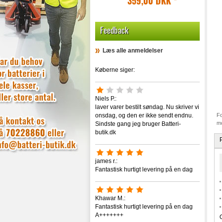
359,00 DKK
*
Feedback
Læs alle anmeldelser
Køberne siger:
Niels P.:
laver varer bestilt søndag. Nu skriver vi
onsdag, og den er ikke sendt endnu.
Fo
mo
Sindste gang jeg bruger Batteri-
butik.dk
james r.:
Fantastisk hurtigt levering på en dag
Khawar M.:
Fantastisk hurtigt levering på en dag
A+++++++