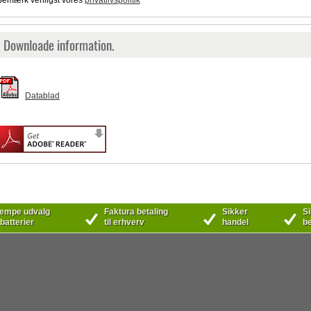
Bemærk venligst vores
privatlivspolitik
Downloade information.
Datablad
mpe udvalg
Faktura betaling
Sikker
Si
 batterier
til erhverv
handel
be