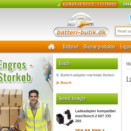
DANS
KUNDESERVICE: 70228860
Batterier
Diverse-produkter
Engan
Bosch
H
Batteri-adapter-værktøjs Batteri
L
Bosch
Senest besøgte
Ladeadapter kompatibel
med Bosch 2 607 335
260