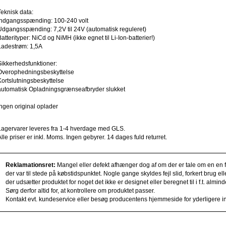
Teknisk data:
Indgangsspænding: 100-240 volt
Udgangsspænding: 7,2V til 24V (automatisk reguleret)
Batterityper: NiCd og NiMH (ikke egnet til Li-Ion-batterier!)
Ladestrøm: 1,5A
Sikkerhedsfunktioner:
Overophedningsbeskyttelse
Kortslutningsbeskyttelse
automatisk Opladningsgrænseafbryder slukket
ingen original oplader
Lagervarer leveres fra 1-4 hverdage med GLS.
Alle priser er inkl. Moms. Ingen gebyrer. 14 dages fuld returret.
Reklamationsret:
Mangel eller defekt afhænger dog af om der er tale om en en fe
der var til stede på købstidspunktet. Nogle gange skyldes fejl slid, forkert brug e
der udsætter produktet for noget det ikke er designet eller beregnet til i f.t. alm
Sørg derfor altid for, at kontrollere om produktet passer.
Kontakt evt. kundeservice eller besøg producentens hjemmeside for yderligere i