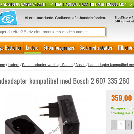
K SERVICE OG DANSK GARANTI
FRAGT KUN 39.00 DKK. FRI FRAGT FRA 500 KR. *
Vi er e-mærkede. Godkendt af e-handelsfonden.
gs Batterier
Ladere
Strømforsyninger
Sæt-med-rabatter
Tilbehør
ome
/
Ladere
/
Batteri-adapter-værktøjs Batteri
/
Bosch
/
Ladeadapter kompatibel me
adeadapter kompatibel med Bosch 2 607 335 260
359,00
På lager & umi
Leveringstid 1
-
+