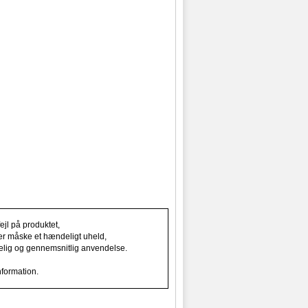
jl på produktet,
ller måske et hændeligt uheld,
indelig og gennemsnitlig anvendelse.
nformation.