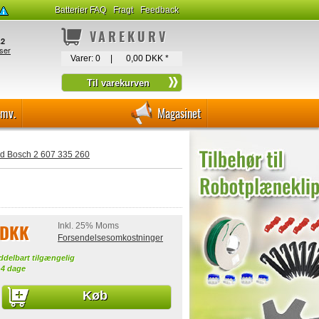
Batterier FAQ
Fragt
Feedback
VAREKURV
Varer:
0
|
0,00 DKK
*
-mv.
Magasinet
d Bosch 2 607 335 260
 DKK
Inkl. 25% Moms
Forsendelsesomkostninger
ddelbart tilgængelig
-4 dage
Køb