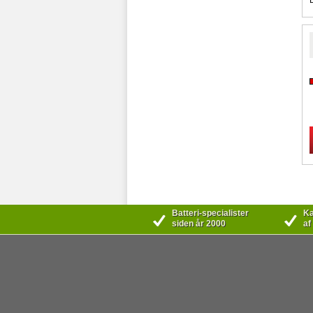
Batteri-specialister
Kæ
siden år 2000
af