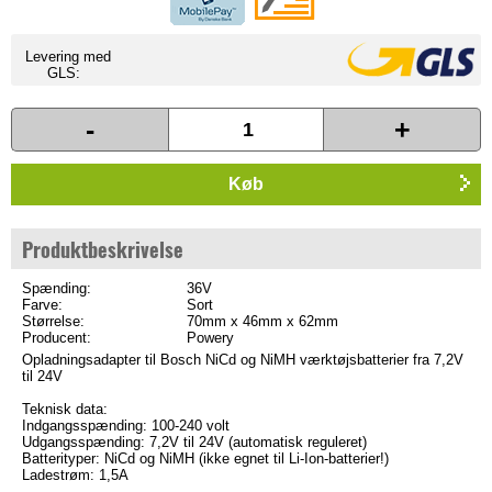
Levering med
GLS:
-
+
Køb
Produktbeskrivelse
Spænding:
36V
Farve:
Sort
Størrelse:
70mm x 46mm x 62mm
Producent:
Powery
Opladningsadapter til Bosch NiCd og NiMH værktøjsbatterier fra 7,2V
til 24V
Teknisk data:
Indgangsspænding: 100-240 volt
Udgangsspænding: 7,2V til 24V (automatisk reguleret)
Batterityper: NiCd og NiMH (ikke egnet til Li-Ion-batterier!)
Ladestrøm: 1,5A