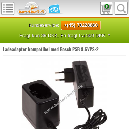
0
Kundeservice:
+(45) 70228860
Fragt kun 39 DKK. Fri fragt fra 500 DKK. *
Ladeadapter kompatibel med Bosch PSB 9.6VPS-2