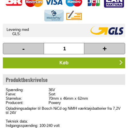
Levering med
GLS:
-
+
Køb
Produktbeskrivelse
Spænding:
36V
Farve:
Sort
Størrelse:
70mm x 46mm x 62mm
Producent:
Powery
Opladningsadapter til Bosch NiCd og NiMH værktøjsbatterier fra 7,2V
til 24V
Teknisk data:
Indgangsspænding: 100-240 volt