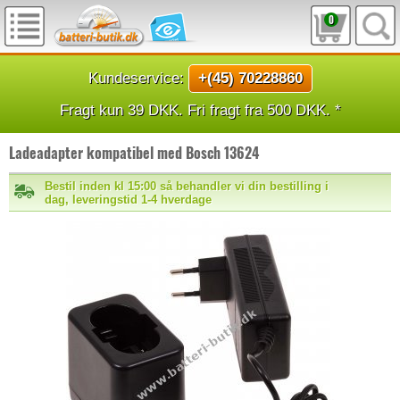
0
Kundeservice:
+(45) 70228860
Fragt kun 39 DKK. Fri fragt fra 500 DKK. *
Ladeadapter kompatibel med Bosch 13624
Bestil inden kl 15:00 så behandler vi din bestilling i
dag, leveringstid 1-4 hverdage