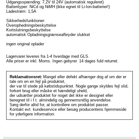
Udgangsspænding: 7,2V til 24V (automatisk reguleret)
Batterityper: NiCd og NiMH (ikke egnet til Li-Ion-batterier!)
Ladestrøm: 1,5A
Sikkerhedsfunktioner:
Overophedningsbeskyttelse
Kortslutningsbeskyttelse
automatisk Opladningsgrænseafbryder slukket
ingen original oplader
Lagervarer leveres fra 1-4 hverdage med GLS.
Alle priser er inkl. Moms. Ingen gebyrer. 14 dages fuld returret.
Reklamationsret:
Mangel eller defekt afhænger dog af om der er
tale om en en fejl på produktet,
der var til stede på købstidspunktet. Nogle gange skyldes fejl slid,
forkert brug eller måske et hændeligt uheld,
der udsætter produktet for noget det ikke er designet eller
beregnet til i f.t. almindelig og gennemsnitlig anvendelse.
Sørg derfor altid for, at kontrollere om produktet passer.
Kontakt evt. kundeservice eller besøg producentens hjemmeside
for yderligere information.