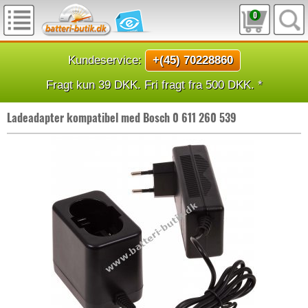
0
Kundeservice:
+(45) 70228860
Fragt kun 39 DKK. Fri fragt fra 500 DKK. *
Ladeadapter kompatibel med Bosch 0 611 260 539