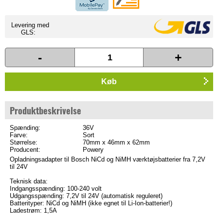
Levering med
GLS:
-
+
Køb
Produktbeskrivelse
Spænding:
36V
Farve:
Sort
Størrelse:
70mm x 46mm x 62mm
Producent:
Powery
Opladningsadapter til Bosch NiCd og NiMH værktøjsbatterier fra 7,2V
til 24V
Teknisk data:
Indgangsspænding: 100-240 volt
Udgangsspænding: 7,2V til 24V (automatisk reguleret)
Batterityper: NiCd og NiMH (ikke egnet til Li-Ion-batterier!)
Ladestrøm: 1,5A