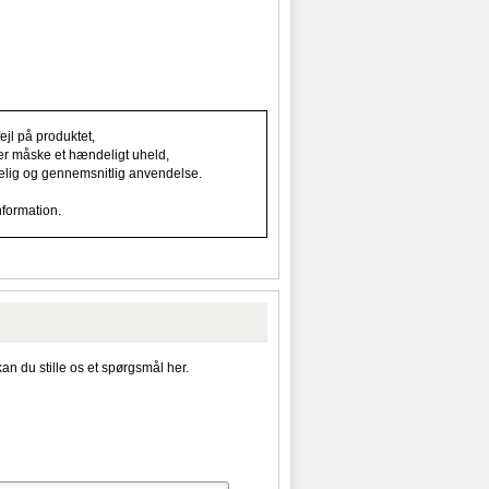
jl på produktet,
ller måske et hændeligt uheld,
indelig og gennemsnitlig anvendelse.
nformation.
kan du stille os et spørgsmål her.