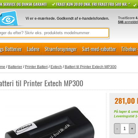
K SERVICE OG DANSK GARANTI
FRAGT KUN 39.00 DKK. FRI FRAGT FRA 500 KR. *
Vi er e-mærkede. Godkendt af e-handelsfonden.
gs Batterier
Ladere
Strømforsyninger
Sæt-med-rabatter
Tilbehør
ome
/
Batterier
/
Printer Batteri
/
Extech
/
Batteri til Printer Extech MP300
atteri til Printer Extech MP300
281,00
På lager & umi
Leveringstid 1
-
+