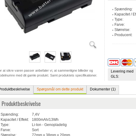
Spænding:
Kapacitet / Ef
Type:
Farve:
Størrelse:
Producent:
r at sikre varen passer anbefaler vi, at sammenligne billeder og
Levering med
delnumre med dit gamle produkt. Samt produktets specifikationer.
GLS:
Produktbeskrivelse
Spørgsmål om dette produkt
Dokumenter (1)
Produktbeskrivelse
Spænding:
7,4V
Kapacitet / Effekt:
1800mAh/13Wh
Type:
Li-Ion - Genopladelig
Farve:
Sort
Størrelse:
72mm x 38mm x 20mm