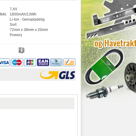
7,4V
fekt:
1800mAh/13Wh
Li-Ion - Genopladelig
Sort
72mm x 38mm x 20mm
Powery