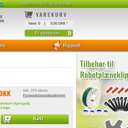
Batterier FAQ
Fragt
Feedback
VAREKURV
Varer:
0
|
0,00 DKK
*
-mv.
Magasinet
 DKK
Inkl. 25% Moms
Forsendelsesomkostninger
ddelbart tilgængelig
-4 dage
Køb