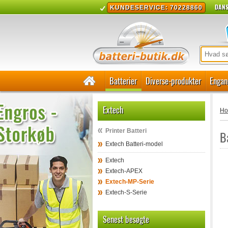
DANS
KUNDESERVICE: 70228860
Batterier
Diverse-produkter
Engan
Extech
H
Printer Batteri
B
Extech Batteri-model
Extech
Extech-APEX
Extech-MP-Serie
Extech-S-Serie
Senest besøgte