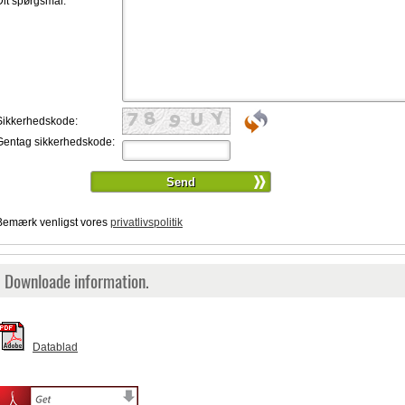
Dit spørgsmål:
*
Sikkerhedskode:
Gentag sikkerhedskode:
Bemærk venligst vores
privatlivspolitik
Downloade information.
Datablad