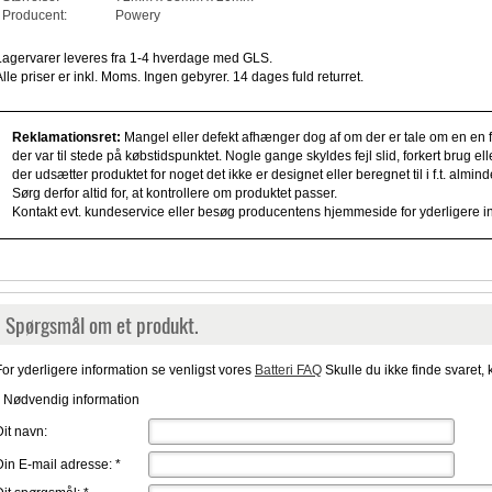
Producent:
Powery
Lagervarer leveres fra 1-4 hverdage med GLS.
Alle priser er inkl. Moms. Ingen gebyrer. 14 dages fuld returret.
Reklamationsret:
Mangel eller defekt afhænger dog af om der er tale om en en fe
der var til stede på købstidspunktet. Nogle gange skyldes fejl slid, forkert brug e
der udsætter produktet for noget det ikke er designet eller beregnet til i f.t. alm
Sørg derfor altid for, at kontrollere om produktet passer.
Kontakt evt. kundeservice eller besøg producentens hjemmeside for yderligere i
Spørgsmål om et produkt.
For yderligere information se venligst vores
Batteri FAQ
Skulle du ikke finde svaret, 
* Nødvendig information
Dit navn:
Din E-mail adresse:
*