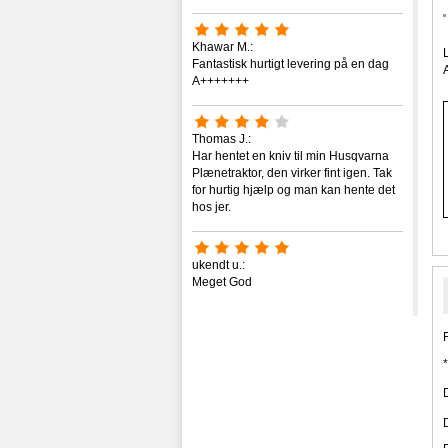
Khawar M.:
Fantastisk hurtigt levering på en dag
A+++++++
Thomas J.:
Har hentet en kniv til min Husqvarna
Plænetraktor, den virker fint igen. Tak
for hurtig hjælp og man kan hente det
hos jer.
ukendt u.:
Meget God