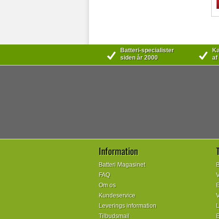
Batteri-specialister
Kæ
siden år 2000
af
Information
Batteri Magasinet
B
FAQ
V
Om os
E
Kundeservice
V
Leverings information
L
Tilbudsmail
E