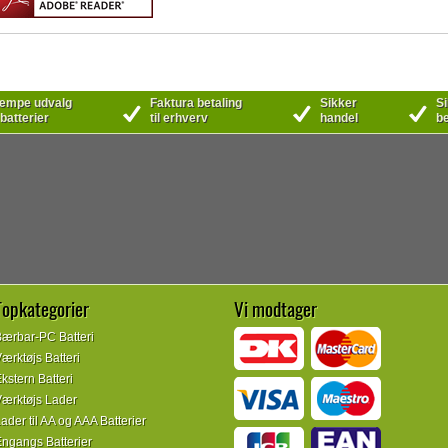
mpe udvalg
Faktura betaling
Sikker
Si
 batterier
til erhverv
handel
be
Topkategorier
Vi modtager
ærbar-PC Batteri
ærktøjs Batteri
kstern Batteri
ærktøjs Lader
ader til AA og AAA Batterier
ngangs Batterier