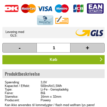
Levering med
GLS:
-
+
Køb
Produktbeskrivelse
Spænding:
3,0V
Kapacitet / Effekt:
500mAh/1,5Wh
Type:
Li-Fe - Genopladelig
Farve:
Blå
Størrelse:
16mm x 32mm
Producent:
Powery
Kan ikke anvendes til lommelygter / flash med wolfram lys pære!