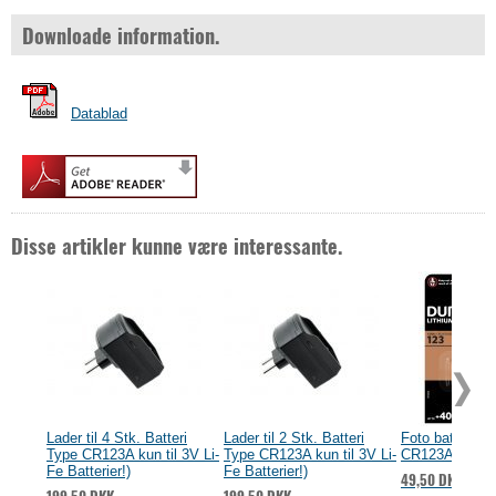
Downloade information.
Datablad
Disse artikler kunne være interessante.
Lader til 4 Stk. Batteri
Lader til 2 Stk. Batteri
Foto batteri D
Type CR123A kun til 3V Li-
Type CR123A kun til 3V Li-
CR123A 1er Bli
Fe Batterier!)
Fe Batterier!)
49,50 DKK