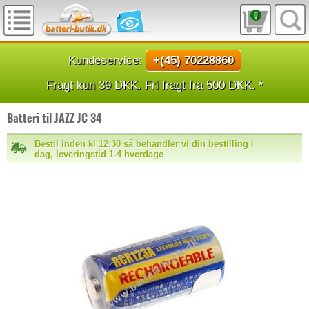
0
Kundeservice:
+(45) 70228860
Fragt kun 39 DKK. Fri fragt fra 500 DKK. *
Batteri til JAZZ JC 34
Bestil inden kl 12:30 så behandler vi din bestilling i
dag, leveringstid 1-4 hverdage