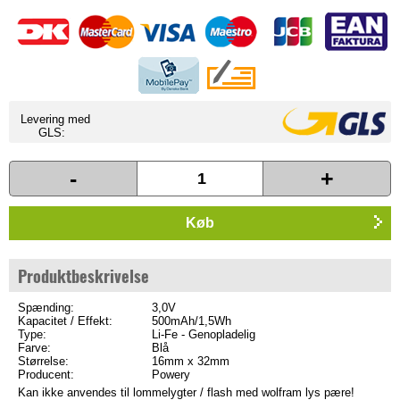
Levering med
GLS:
-
+
Køb
Produktbeskrivelse
Spænding:
3,0V
Kapacitet / Effekt:
500mAh/1,5Wh
Type:
Li-Fe - Genopladelig
Farve:
Blå
Størrelse:
16mm x 32mm
Producent:
Powery
Kan ikke anvendes til lommelygter / flash med wolfram lys pære!