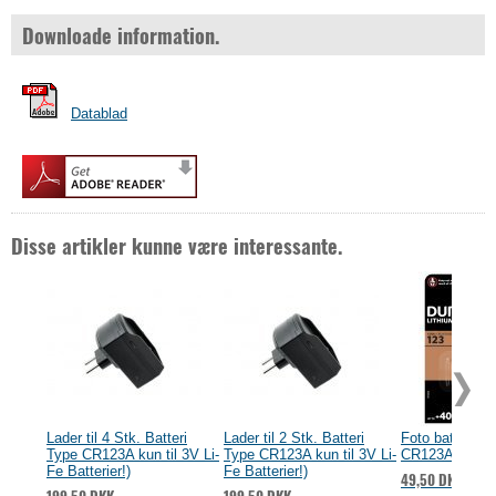
Downloade information.
Datablad
Disse artikler kunne være interessante.
Lader til 4 Stk. Batteri
Lader til 2 Stk. Batteri
Foto batteri D
Type CR123A kun til 3V Li-
Type CR123A kun til 3V Li-
CR123A 1er Bli
Fe Batterier!)
Fe Batterier!)
49,50 DKK