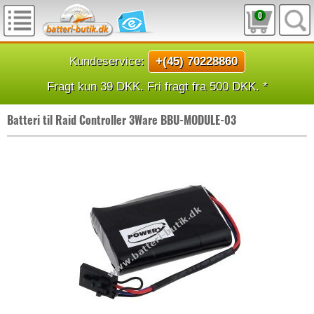
0
Kundeservice:
+(45) 70228860
Fragt kun 39 DKK. Fri fragt fra 500 DKK. *
Batteri til Raid Controller 3Ware BBU-MODULE-03