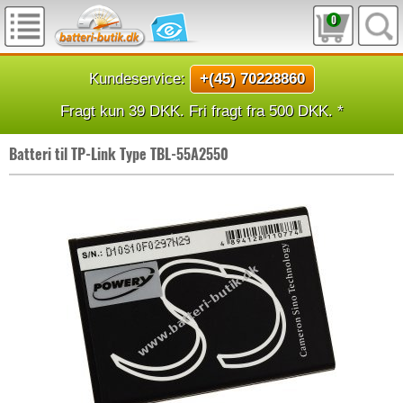
0
Kundeservice:
+(45) 70228860
Fragt kun 39 DKK. Fri fragt fra 500 DKK. *
Batteri til TP-Link Type TBL-55A2550