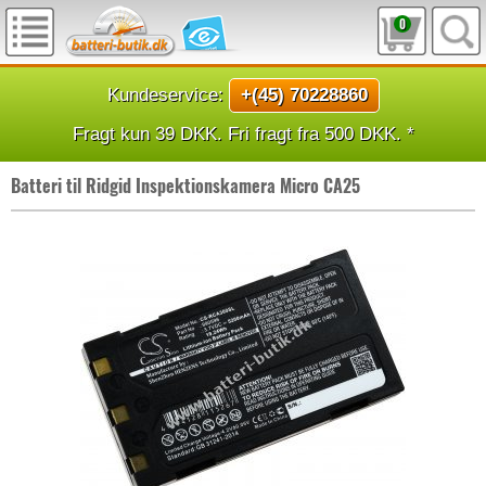
0
Kundeservice:
+(45) 70228860
Fragt kun 39 DKK. Fri fragt fra 500 DKK. *
Batteri til Ridgid Inspektionskamera Micro CA25