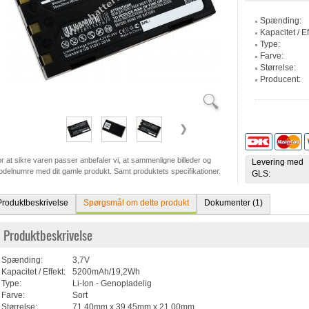
Spænding:
Kapacitet / Ef
Type:
Farve:
Størrelse:
Producent:
r at sikre varen passer anbefaler vi, at sammenligne billeder og
Levering med
delnumre med dit gamle produkt. Samt produktets specifikationer.
GLS:
Produktbeskrivelse
Spørgsmål om dette produkt
Dokumenter (1)
Produktbeskrivelse
Spænding:
3,7V
Kapacitet / Effekt:
5200mAh/19,2Wh
Type:
Li-Ion - Genopladelig
Farve:
Sort
Størrelse:
71,40mm x 39,45mm x 21,00mm