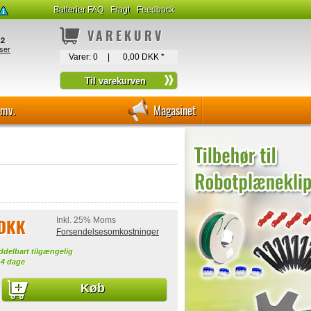
Batterier FAQ
Fragt
Feedback
VAREKURV
Varer:
0
|
0,00 DKK
*
-mv.
Magasinet
 DKK
Inkl. 25% Moms
Forsendelsesomkostninger
ddelbart tilgængelig
-4 dage
Køb