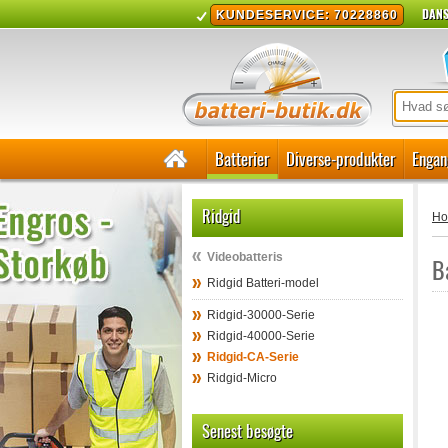
DANS
KUNDESERVICE: 70228860
Batterier
Diverse-produkter
Engan
Ridgid
H
Videobatteris
B
Ridgid Batteri-model
Ridgid-30000-Serie
Ridgid-40000-Serie
Ridgid-CA-Serie
Ridgid-Micro
Senest besøgte