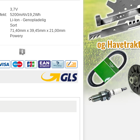
3,7V
fekt:
5200mAh/19,2Wh
Li-Ion - Genopladelig
Sort
71,40mm x 39,45mm x 21,00mm
Powery