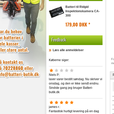
Batteri til Ridgid
Inspektionskamera CA-
300
179,00 DKK
*
Feedback
Læs alle anmeldelser
Fo
Køberne siger:
mo
Niels P.:
laver varer bestilt søndag. Nu skriver vi
onsdag, og den er ikke sendt endnu.
Sindste gang jeg bruger Batteri-
butik.dk
james r.:
Fantastisk hurtigt levering på en dag