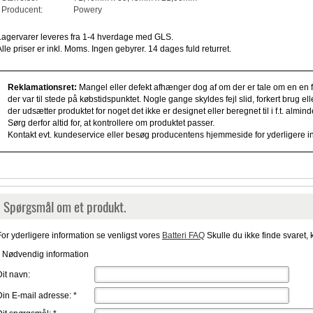
Producent:
Powery
Lagervarer leveres fra 1-4 hverdage med GLS.
Alle priser er inkl. Moms. Ingen gebyrer. 14 dages fuld returret.
Reklamationsret:
Mangel eller defekt afhænger dog af om der er tale om en en fe
der var til stede på købstidspunktet. Nogle gange skyldes fejl slid, forkert brug e
der udsætter produktet for noget det ikke er designet eller beregnet til i f.t. alm
Sørg derfor altid for, at kontrollere om produktet passer.
Kontakt evt. kundeservice eller besøg producentens hjemmeside for yderligere i
Spørgsmål om et produkt.
For yderligere information se venligst vores
Batteri FAQ
Skulle du ikke finde svaret, 
* Nødvendig information
Dit navn:
Din E-mail adresse:
*