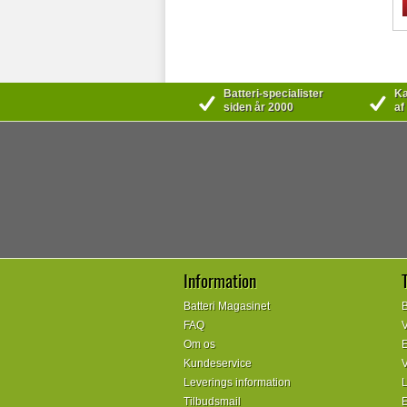
Batteri-specialister
Kæ
siden år 2000
af
Information
Batteri Magasinet
B
FAQ
V
Om os
E
Kundeservice
V
Leverings information
L
Tilbudsmail
E