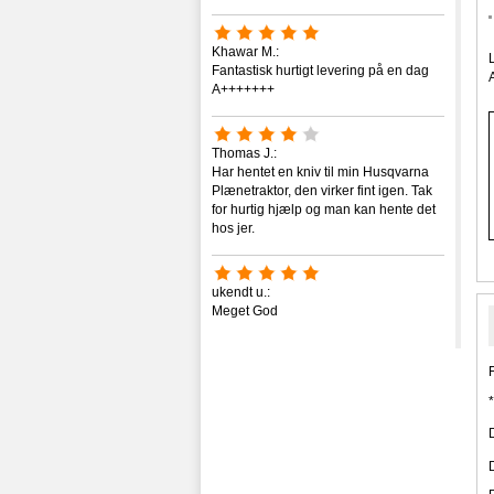
Khawar M.:
Fantastisk hurtigt levering på en dag
A+++++++
Thomas J.:
Har hentet en kniv til min Husqvarna
Plænetraktor, den virker fint igen. Tak
for hurtig hjælp og man kan hente det
hos jer.
ukendt u.:
Meget God