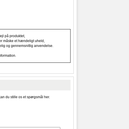
jl på produktet,
ller måske et hændeligt uheld,
indelig og gennemsnitlig anvendelse.
nformation.
kan du stille os et spørgsmål her.