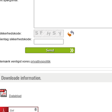
Dit spørgsmål:
*
Sikkerhedskode:
Gentag sikkerhedskode:
Bemærk venligst vores
privatlivspolitik
Downloade information.
Datablad