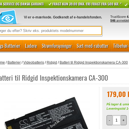
K SERVICE OG DANSK GARANTI
FRAGT KUN 39.00 DKK. FRI FRAGT FRA 500 KR. *
Vi er e-mærkede. Godkendt af e-handelsfonden.
gs Batterier
Ladere
Strømforsyninger
Sæt-med-rabatter
Tilbehør
ome
/
Batterier
/
Videobatteris
/
Ridgid
/
Batteri til Ridgid Inspektionskamera CA-300
atteri til Ridgid Inspektionskamera CA-300
179,00
På lager & umi
Leveringstid 1
-
+