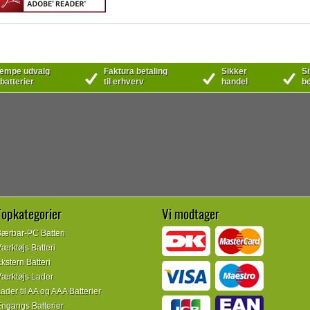
mpe udvalg
Faktura betaling
Sikker
Si
 batterier
til erhverv
handel
be
Topkategorier
Vi modtager
ærbar-PC Batteri
ærktøjs Batteri
kstern Batteri
ærktøjs Lader
ader til AA og AAA Batterier
ngangs Batterier