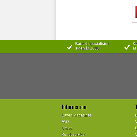
Batteri-specialister
Kæ
siden år 2000
af
Information
Batteri Magasinet
B
FAQ
V
Om os
E
Kundeservice
V