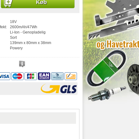
Køb
18V
fekt:
2600mAh/47Wh
Li-Ion - Genopladelig
Sort
139mm x 80mm x 38mm
Powery