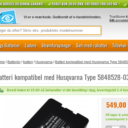
K SERVICE OG DANSK GARANTI
FRAGT KUN 39.00 DKK. FRI FRAGT FRA 500 KR. *
Vi er e-mærkede. Godkendt af e-handelsfonden.
gs Batterier
Ladere
Strømforsyninger
Sæt-med-rabatter
Tilbehør
ome
/
Batterier
/
batteri
/
Husqvarna
/
Batteri kompatibel med Husqvarna Type 5848
atteri kompatibel med Husqvarna Type 5848528-0
Bestil inden kl 15:00 så behandler vi din bestilling i dag, leveringstid 1-4 h
549,00
På lager & umi
Leveringstid 1