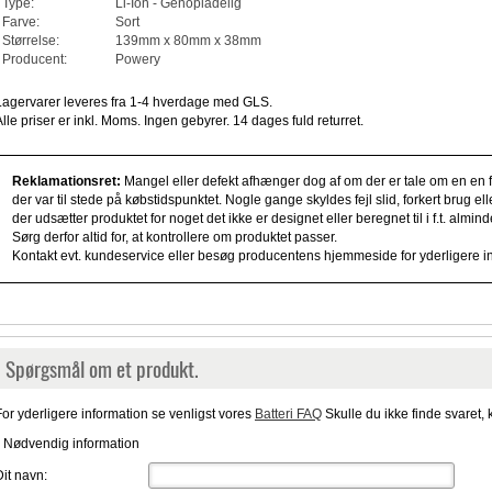
Type:
Li-Ion - Genopladelig
Farve:
Sort
Størrelse:
139mm x 80mm x 38mm
Producent:
Powery
Lagervarer leveres fra 1-4 hverdage med GLS.
Alle priser er inkl. Moms. Ingen gebyrer. 14 dages fuld returret.
Reklamationsret:
Mangel eller defekt afhænger dog af om der er tale om en en fe
der var til stede på købstidspunktet. Nogle gange skyldes fejl slid, forkert brug e
der udsætter produktet for noget det ikke er designet eller beregnet til i f.t. alm
Sørg derfor altid for, at kontrollere om produktet passer.
Kontakt evt. kundeservice eller besøg producentens hjemmeside for yderligere i
Spørgsmål om et produkt.
For yderligere information se venligst vores
Batteri FAQ
Skulle du ikke finde svaret, 
* Nødvendig information
Dit navn: