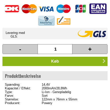
Levering med
GLS:
-
+
Køb
Produktbeskrivelse
Spænding:
14,4V
Kapacitet / Effekt:
2000mAh/28,8Wh
Type:
Li-Ion - Genopladelig
Farve:
Sort
Størrelse:
122mm x 76mm x 55mm
Producent:
Powery