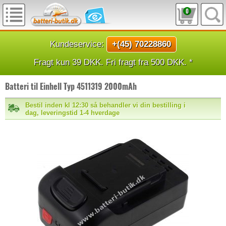
0
Kundeservice:
+(45) 70228860
Fragt kun 39 DKK. Fri fragt fra 500 DKK. *
Batteri til Einhell Typ 4511319 2000mAh
Bestil inden kl 12:30 så behandler vi din bestilling i
dag, leveringstid 1-4 hverdage